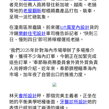
者見到任務人員將發往新加坡、越南、老撾
等地的
老屋翻新
柑橘類農產品打包、裝車，
呈現一派忙碌氣象。
在潼南區崇龕鎮，前來運
loft風室內設計
貨的
冷鏈
樂齡住宅設計
車司機告訴記者，“快則三
日、慢則四日”即可將檸檬運抵老撾。
“我們2025年針對海內市場舉辦了多場推介
會，獲得不少海內訂單，今朝正在加緊完成
這些訂單。”奉節縣商務委員會外資外貿負責
人肖婷婷介紹，近年來，奉節臍橙瞄準海內
市場，加年夜了自營出口的推進力度。
林天
會所設計
秤，那個完美主義者，正坐在
她的平衡美學吧檯後面，
牙醫診所設計
她的
表情已經到達了崩潰的邊緣。