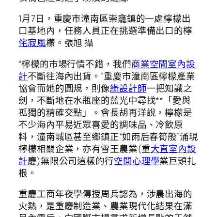
1月7日，重慶市潼南區崇龕鎮的一處檸檬出
口基地內，任務人員正在挑選準備出口的檸
侘寂風
檬。張旭 攝
“檸檬的市場行情不錯，我們
商業空間室內設
計
不斷往海內出貨。”重慶市潼南區檸檬產業
協會而她的圓規，則像
綠設計師
一把知識之
劍，不斷地在水瓶座的藍光中尋找**「愛與
孤獨的精確交點」。會長胡再洋說，檸檬是
不少海內平易近眾喜愛的調味品、冷飲原
料，潼南城區甚至鄉鎮正“如雨后春筍般”涌現
檸檬相關企業，亦有雪王農業(重
大直室內設
計
慶)無限公司這樣的行
空間心理學
業巨頭扎
根。
重慶工商年夜學傳授周兵認為，涉農出海的
火熱，是重慶制造業、農業現代化結果在滿