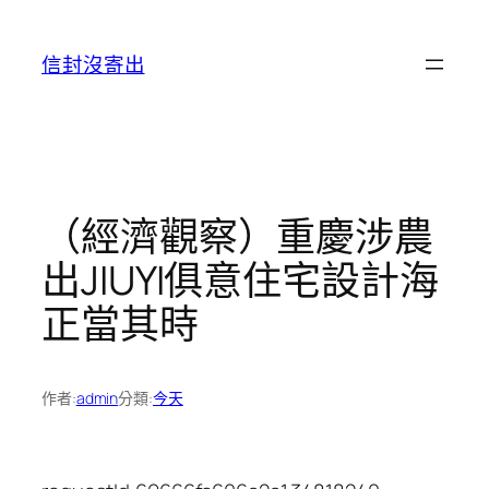
跳
至
信封沒寄出
主
要
內
容
（經濟觀察）重慶涉農
出JIUYI俱意住宅設計海
正當其時
作者:
admin
分類:
今天