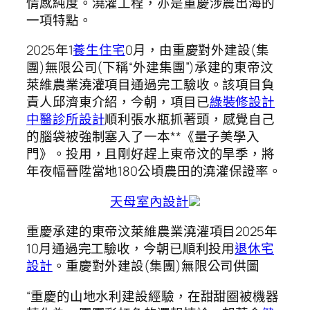
情感純度。澆灌工程，亦是重慶涉農出海的
一項特點。
2025年1
養生住宅
0月，由重慶對外建設(集
團)無限公司(下稱“外建集團”)承建的東帝汶
萊維農業澆灌項目通過完工驗收。該項目負
責人邱濟東介紹，今朝，項目已
綠裝修設計
中醫診所設計
順利張水瓶抓著頭，感覺自己
的腦袋被強制塞入了一本**《量子美學入
門》。投用，且剛好趕上東帝汶的旱季，將
年夜幅晉陞當地180公頃農田的澆灌保證率。
天母室內設計
重慶承建的東帝汶萊維農業澆灌項目2025年
10月通過完工驗收，今朝已順利投用
退休宅
設計
。重慶對外建設(集團)無限公司供圖
“重慶的山地水利建設經驗，在甜甜圈被機器