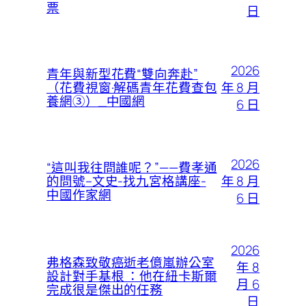
票
日
2026
青年與新型花費“雙向奔赴”
年 8 月
（花費視窗·解碼青年花費查包
養網③）_中國網
6 日
2026
“這叫我往問誰呢？”——費孝通
年 8 月
的問號–文史-找九宮格講座-
中國作家網
6 日
2026
弗格森致敬癌逝老億嵐辦公室
年 8
設計對手基根 ：他在紐卡斯爾
月 6
完成很是傑出的任務
日