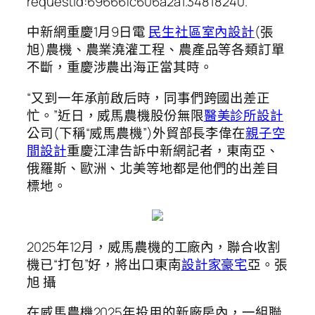
requestId:69666fc606a2a1.34818240.
中新網重慶1月9日電
民生社區室內設計
(張
旭)農機、農業澆灌工程、農產品等各類訂單
不斷，重慶涉農出海正當其時。
“又到一年承前啟后時，同事們跨國出差正
忙。”近日，威馬農機股份無限
醫美診所設計
公司(下稱“威馬農機”)外貿部長李偉在
親子空
間設計
重慶江津告訴中新網記者，東南亞、
俄羅斯、歐洲、北美等地都是他們的出差目
標地。
2025年12月，威馬農機的工廠內，聯合收割
機已“打包”好，將出口東南
設計家豪宅
亞。張
旭 攝
在威馬農機2025年投用的新廠房內，一組聯