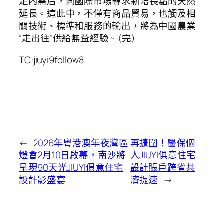
足內需后，向國際市場尋求新增長點的天然
延長。這此中，不僅有商品貿易，也觸及相
關技術、標準和服務的輸出，將為中國農業
“走出往”供給無益經驗。(完)
TC:jiuyi9follow8
←
2026年粵港澳年夜灣區
再擴圍！醫保個
燈會2月10日啟幕，南沙將
人JIUYI俱意住宅
呈現90天光JIUYI俱意住宅
設計賬戶跨省共
設計影盛宴
濟提速
→