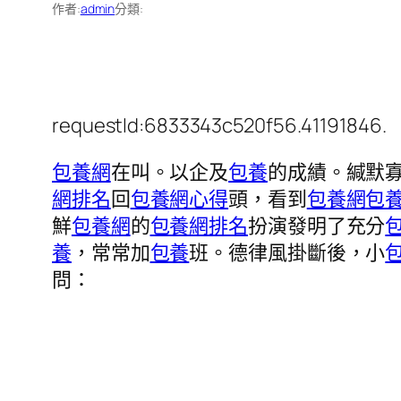
作者:
admin
分類:
requestId:6833343c520f56.41191846.
包養網
在叫。以企及
包養
的成績。緘默
網排名
回
包養網心得
頭，看到
包養網
包
鮮
包養網
的
包養網排名
扮演發明了充分
養
，常常加
包養
班。德律風掛斷後，小
問：