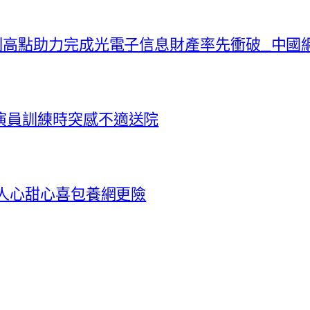
制高點助力完成光電子信息財產率先衝破_中國
演員訓練時突感不適送院
 人心甜心喜包養網更險