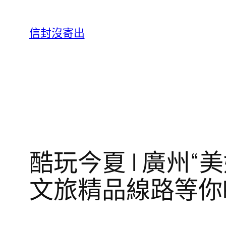
跳
至
信封沒寄出
主
要
內
容
酷玩今夏 | 廣州
文旅精品線路等你P