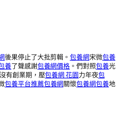
網
後果停止了大批剪輯。
包養網
宋微
包養
包養
了聲感謝
包養網價格
。們對照
包養
光
沒有創業期，壓
包養網 花園
力年夜
包
微
包養平台推薦
包養網
關懷
包養網
包養
地