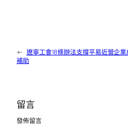
←
遼寧工會18條辦法支撐平易近營企業
補助
留言
發佈留言