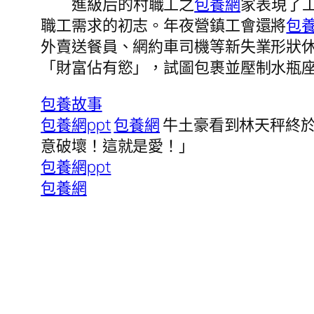
進級后的村職工之
包養網
家表現了工
職工需求的初志。年夜營鎮工會還將
包
外賣送餐員、網約車司機等新失業形狀
「財富佔有慾」，試圖包裹並壓制水瓶座
包養故事
包養網ppt
包養網
牛土豪看到林天秤終
意破壞！這就是愛！」
包養網ppt
包養網