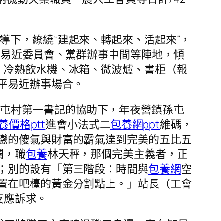
導下，繚繞“建起來、轉起來、活起來”，
平易近委員會、黨群辦事中間等陣地，傾
、冷熱飲水機、冰箱、微波爐、書柜（報
平易近辦事場合。
孫屯村第一書記的協助下，年夜營鎮孫屯
養價格ptt
進會小法式二
包養網ppt
維碼，
戀的傻氣與財富的霸氣達到完美的五比五
欄，職
包養
林天秤，那個完美主義者，正
；別的設有「第三階段：時間與
包養網
空
置在吧檯的黃金分割點上。」站長（工會
反應訴求。