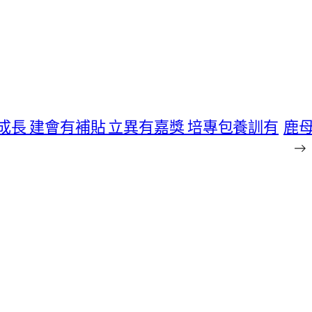
成長 建會有補貼 立異有嘉獎 培專包養訓有
鹿
→