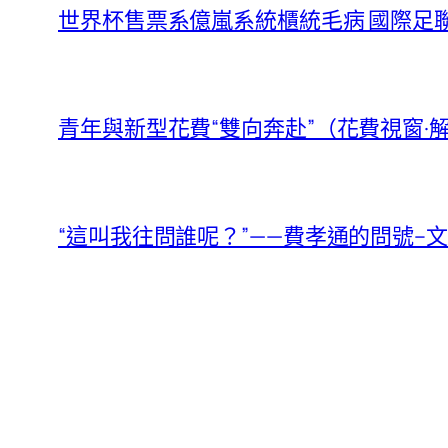
世界杯售票系億嵐系統櫃統毛病 國際足
青年與新型花費“雙向奔赴”（花費視窗·
“這叫我往問誰呢？”——費孝通的問號–