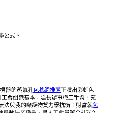
學公式。
台機器的蒸氣孔
包養網推薦
正噴出彩虹色
村工會組織基本，延長辦事職工手臂，充
無法與我的噸級物質力學抗衡！財富就
包
納機動失業職員、農人工會員等合計742