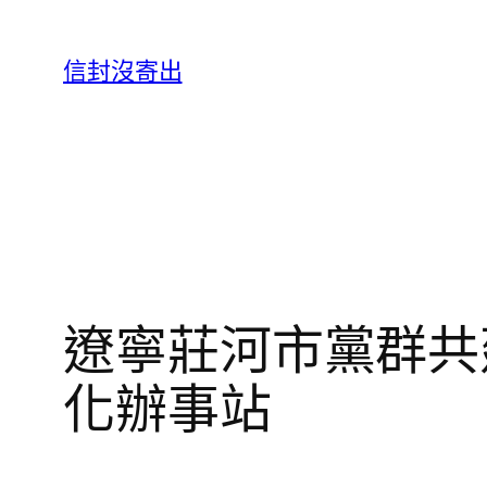
跳
至
信封沒寄出
主
要
內
容
遼寧莊河市黨群共
化辦事站