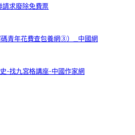
聯請求廢除免費票
解碼青年花費查包養網③）_中國網
文史-找九宮格講座-中國作家網