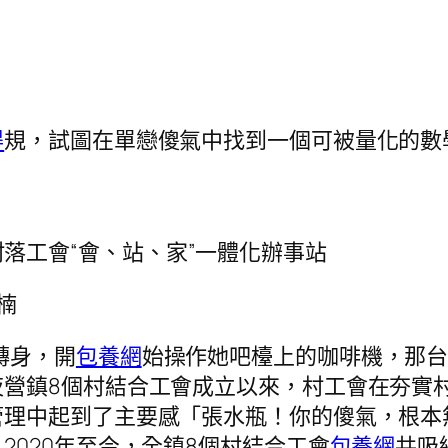
得
規，試圖在單戀傻氣中找到一個可被量化的數
落工會“會、站、家”一體化辦事站
楠
轉身，開
包養網
始操作她吧檯上的咖啡機，那
夜營鎮8個村結合工會成立以來，村工會在夯實
管理中起到了主要感「張水瓶！你的傻氣，根本
2020年至今，全鎮8個村結合工會
包養網
共吸