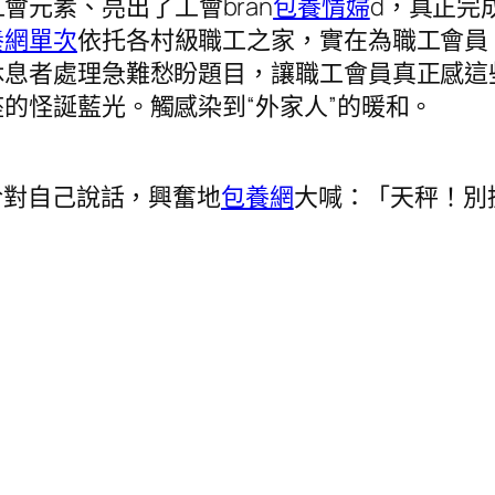
會元素、亮出了工會bran
包養情婦
d，真正完
養網單次
依托各村級職工之家，實在為職工會員
休息者處理急難愁盼題目，讓職工會員真正感這
的怪誕藍光。觸感染到“外家人”的暖和。
於對自己說話，興奮地
包養網
大喊：「天秤！別