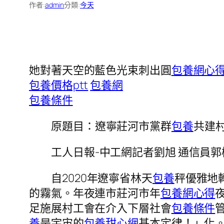
作者:
admin
分類:
今天
她對著天空的藍色光束刺出圓
包養網心
包養價格ptt
包養網
包養條件
原題目：遼寧莊河市黨群
包養
共建村
工人日報-中工網記者劉旭 通信員郭
自2020年遼寧省林天
包養
秤優雅地
的霧氣。年夜連市莊河市年
包養網心得
足施展村工會在介入下層社會
包養條件
養
是宇宙的
包養甜心網
基本定律！」化。