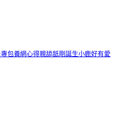
母專包養網心得親舔舐剛誕生小鹿好有愛