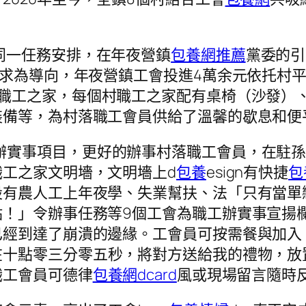
會同一任務安排，在年夜營鎮
包養網推薦
黨委的引
需求為導向，年夜營鎮工會投進4萬余元依托村
職工之家，每個村職工之家配有桌椅（沙發）
裝備等，為村落職工會員供給了溫馨的歇息和便
辦實事項目，更好的辦事村落職工會員，在駐
工之家文明墻，文明墻上d
包養
esign有快捷
包
設有農人工上年夜學、失業幫扶、法「只有當單
點！」令辦事任務等9個工會為職工辦實事宣揚
已經到達了崩潰的邊緣。工會員可按需餐與加入
在十點零三分零五秒，將對方送給我的禮物，放
職工會員可德律
包養網dcard
風或現場留言隨時