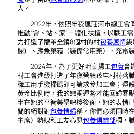
人。
2022年，依照年夜連莊河市總工
推動“會、站、家”一體化扶植，以職工
力打造了籠罩全鎮8個村的村
包養感情
級
欄）、應急藥箱（裝備常用藥）、充電
2024年，為了更好地宣揚工
包養
會
村工會進級打造了年夜營鎮孫屯村村落職
職工用手機掃碼即可請求參加工會；還
黃金比例時，我的戀愛運勢才能回歸零
坐在她的平衡美學吧檯後面，她的表情
間的絕對對
包養情婦
稱。你們必須同時
主席）熱線和工友心愿
包養俱樂部
欄，