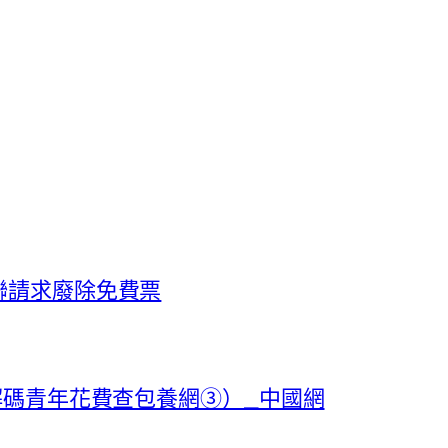
聯請求廢除免費票
解碼青年花費查包養網③）_中國網