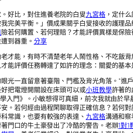
求。好比，對住進養老院的白叟
九宮格
，定什么
被我完美平衡。」價成果關乎白叟接收的護理品
租
險若何購置、若何理賠？才能評價異樣是保險
益遭到器重。
分享
助老才能，有時不清楚老年人鬧性格、不吃飯背
才能評價任務轉達了如許的理念：關愛的基本是
的眼光一直留意著臺階、門檻及背光角落。“進
最好把電燈開關設在床頭可以或
小班教學
許著的
美學入門》。小敏想得可真細，前次我就由於早
不安。若何經由過程閑聊取得正確信息？若何對
學科常識，也要有較強的表達、
九宮格
溝通和察
對著門口的牛土豪發出了冷酷的警告。老辦
1對1