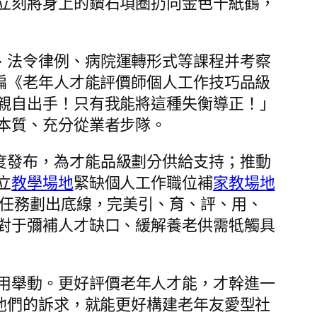
立刻將身上的鑽石項圈扔向金色千紙鶴，
、法令律例、病院運轉形式等課程并考察
編《老年人才能評價師個人工作技巧品級
親自出手！只有我能將這種失衡導正！」
本質、充分從業者步隊。
度發布，為才能品級劃分供給支持；推動
立
教學場地
緊缺個人工作職位補
家教場地
任務劃出底線，完美引、育、評、用、
對于彌補人才缺口、緩解養老供需牴觸具
用舉動。更好評價老年人才能，才幹進一
他們的訴求，就能更好構建老年友愛型社