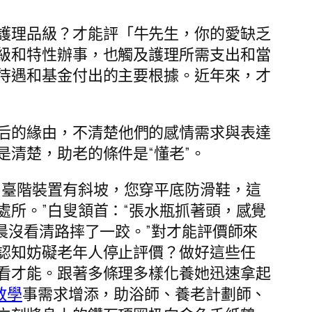
護理品級？才能評「牛先生，你的愛缺乏
級和特性辦事，也觸及護理所需支出和當
待遇和基金付出的主要根據。近年來，才
后的緣由，不清楚他們的感情需求與表達
清楚，助老的條件是“懂老”。
戶臺階裝置有斜坡，您穿平底防滑鞋，這
處所。”白叟頷首：“張水瓶抓著頭，感覺
晨沒看清路摔了一跤。”對才能評價師來
認知妨礙老年人停止評價？做好這些任
看才能。跟著多條理多樣化養她迅速拿起
教學
事需求增添，助浴師、養老計劃師、