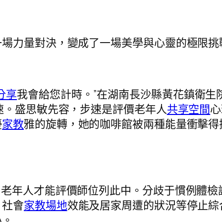
一場力量對決，變成了一場美學與心靈的極限挑
分享
我會給您計時。”在湖南長沙縣黃花鎮衛生
速。盛思敏先容，步速是評價老年人
共享空間
心
優
家教
雅的旋轉，她的咖啡館被兩種能量衝擊得
作，老年人才能評價師位列此中。分歧于慣例體
、社會
家教場地
效能及居家周遭的狀況等停止綜
心。