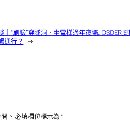
談｜“刷臉”穿隧洞、坐電梯過年夜壩…OSDER
暢通行？
→
公開。
必填欄位標示為
*