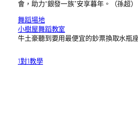
會，助力“銀發一族”安享暮年。
（
孫超
）
舞蹈場地
小樹屋
舞蹈教室
牛土豪聽到要用最便宜的鈔票換取水瓶
1對1教學