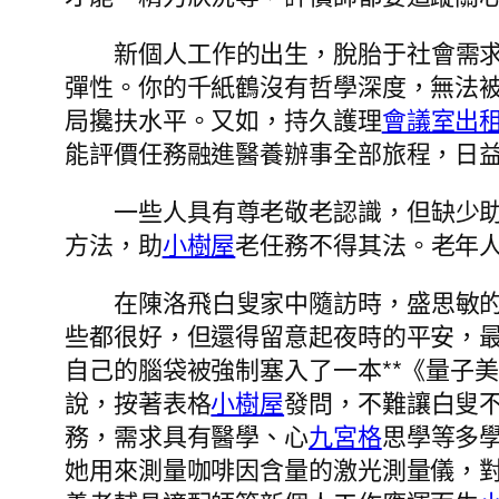
新個人工作的出生，脫胎于社會需
彈性。你的千紙鶴沒有哲學深度，無法
局攙扶水平。又如，持久護理
會議室出
能評價任務融進醫養辦事全部旅程，日
一些人具有尊老敬老認識，但缺少
方法，助
小樹屋
老任務不得其法。老年人
在陳洛飛白叟家中隨訪時，盛思敏
些都很好，但還得留意起夜時的平安，
自己的腦袋被強制塞入了一本**《量子
說，按著表格
小樹屋
發問，不難讓白叟
務，需求具有醫學、心
九宮格
思學等多
她用來測量咖啡因含量的激光測量儀，