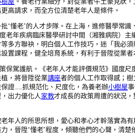
小樹屋
。養老行業細分，對從業者牛土豪見狀，
出更高請求，而全方位清楚老年人是條件。
批“懂老”的人才步隊。在上海，進修醫學常識
國度老年疾病臨床醫學研討中間（湘雅病院）主
會等多方聯袂，明白個人工作技巧，迷「我必須
信設置課程，健全培育系統，有利于晉陞從業者
政策保駕護航。《老年人才能評價規范》國度尺
扶植，將晉陞從業
講座
者的個人工作取得感；樹
保證……抓規范化、尺度化，為養老辦
小樹屋
事
提，出力優化人
家教
才成長的政策周遭的狀況，
敬老年人的所思所想，愛心和孝心才幹落實為有
力，晉陞“懂老”程度，傾聽他們的心聲，清楚