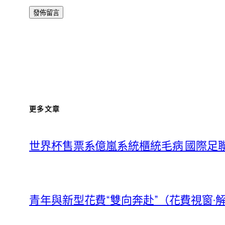
更多文章
世界杯售票系億嵐系統櫃統毛病 國際足
青年與新型花費“雙向奔赴”（花費視窗·