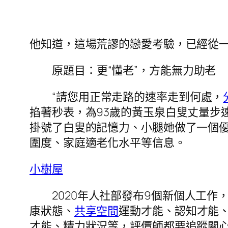
他知道，這場荒謬的戀愛考驗，已經從
原題目：更“懂老”，方能無力助老
“請您用正常走路的速率走到何處，
掐著秒表，為93歲的黃玉泉白叟丈量步
掛號了白叟的記憶力、小腿她做了一個
圍度、家庭適老化水平等信息。
小樹屋
2020年人社部發布9個新個人工
康狀態、
共享空間
運動才能、認知才能
才能、精力狀況等，評價師都要追蹤關