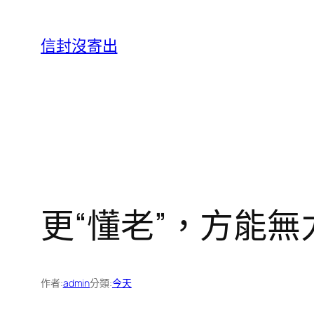
跳
至
信封沒寄出
主
要
內
容
更“懂老”，方能
作者:
admin
分類:
今天