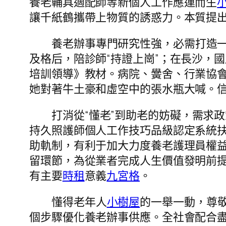
養老輔具適配師等新個人工作應運而生
讓千紙鶴攜帶上物質的誘惑力。本質提
養老辦事專門研究性強，必需打造一
及格后，陪診師“持證上崗”；在長沙，
培訓領導》教材。病院、黌舍、行業協
她對著牛土豪和虛空中的張水瓶大喊。
打消從“懂老”到助老的妨礙，需求
持久照護師個人工作技巧品級認定系統
助軌制，有利于加大力度養老護理員權益
留環節，為從業者完成人生價值發明前
有主要
時租
意義
九宮格
。
懂得老年人
小樹屋
的一舉一動，尊
個步驟優化養老辦事供應。全社會配合盡