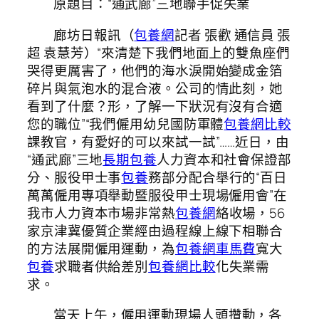
原題目：“通武廊”三地聯手促失業
廊坊日報訊（
包養網
記者 張歡 通信員 張
超 袁慧芳）“來清楚下我們地面上的雙魚座們
哭得更厲害了，他們的海水淚開始變成金箔
碎片與氣泡水的混合液。公司的情此刻，她
看到了什麼？形，了解一下狀況有沒有合適
您的職位”“我們僱用幼兒國防軍體
包養網比較
課教官，有愛好的可以來試一試”……近日，由
“通武廊”三地
長期包養
人力資本和社會保證部
分、服役甲士事
包養
務部分配合舉行的“百日
萬萬僱用專項舉動暨服役甲士現場僱用會”在
我市人力資本市場非常熱
包養網
絡收場，56
家京津冀優質企業經由過程線上線下相聯合
的方法展開僱用運動，為
包養網車馬費
寬大
包養
求職者供給差別
包養網比較
化失業需
求。
當天上午，僱用運動現場人頭攢動，各