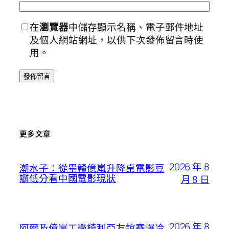
在
瀏覽器
中儲存顯示名稱、電子郵件地址
及個人網站網址，以供下次發佈留言時使
用。
更多文章
2026 年 8
潮水子：從畢贛億嵐升降桌電影豆
瓣低分看中國電影現狀
月 8 日
2026 年 8
阿爾及億嵐工學椅利亞友誼賽爆冷