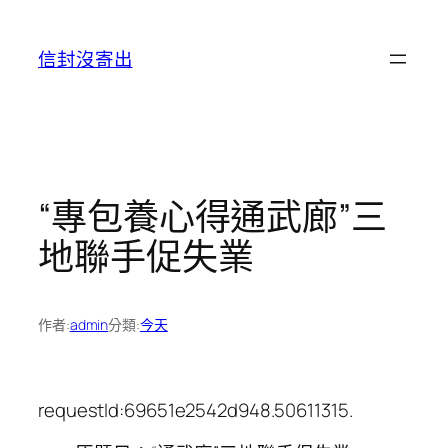
跳
至
信封沒寄出
主
要
內
容
“專包養心得通武廊”三
地聯手促失業
作者:
admin
分類:
今天
requestId:69651e2542d948.50611315.