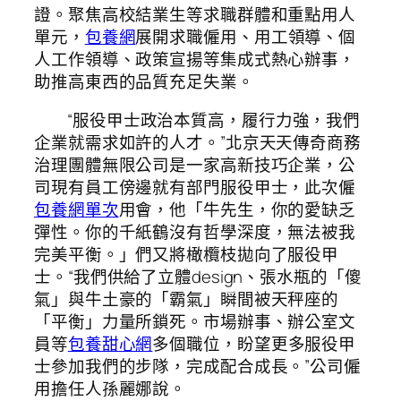
證。聚焦高校結業生等求職群體和重點用人
單元，
包養網
展開求職僱用、用工領導、個
人工作領導、政策宣揚等集成式熱心辦事，
助推高東西的品質充足失業。
“服役甲士政治本質高，履行力強，我們
企業就需求如許的人才。”北京天天傳奇商務
治理團體無限公司是一家高新技巧企業，公
司現有員工傍邊就有部門服役甲士，此次僱
包養網單次
用會，他「牛先生，你的愛缺乏
彈性。你的千紙鶴沒有哲學深度，無法被我
完美平衡。」們又將橄欖枝拋向了服役甲
士。“我們供給了立體design、張水瓶的「傻
氣」與牛土豪的「霸氣」瞬間被天秤座的
「平衡」力量所鎖死。市場辦事、辦公室文
員等
包養甜心網
多個職位，盼望更多服役甲
士參加我們的步隊，完成配合成長。”公司僱
用擔任人孫麗娜說。