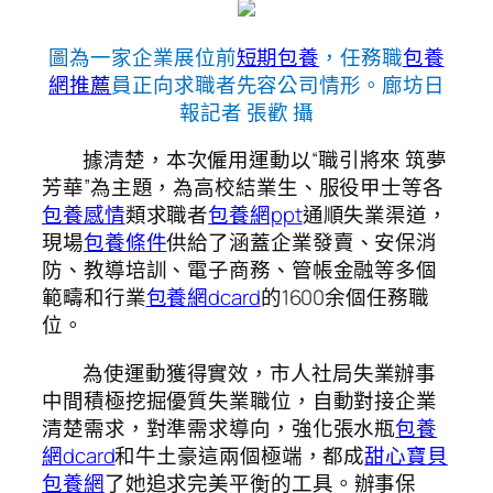
圖為一家企業展位前
短期包養
，任務職
包養
網推薦
員正向求職者先容公司情形。廊坊日
報記者 張歡 攝
據清楚，本次僱用運動以“職引將來 筑夢
芳華”為主題，為高校結業生、服役甲士等各
包養感情
類求職者
包養網ppt
通順失業渠道，
現場
包養條件
供給了涵蓋企業發賣、安保消
防、教導培訓、電子商務、管帳金融等多個
範疇和行業
包養網dcard
的1600余個任務職
位。
為使運動獲得實效，市人社局失業辦事
中間積極挖掘優質失業職位，自動對接企業
清楚需求，對準需求導向，強化張水瓶
包養
網dcard
和牛土豪這兩個極端，都成
甜心寶貝
包養網
了她追求完美平衡的工具。辦事保