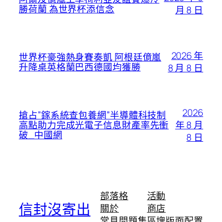
勝荷蘭 為世界杯添信念
月 8 日
2026 年
世界杯豪強熱身賽奏凱 阿根廷億嵐
升降桌英格蘭巴西德國均獲勝
8 月 8 日
2026
搶占”鎵系統查包養網”半導體科技制
年 8 月
高點助力完成光電子信息財產率先衝
破_中國網
8 日
部落格
活動
信封沒寄出
關於
商店
常見問題集
區塊版面配置