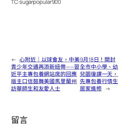
TC:sugarpopular900
←
心附近｜以球會友，中美
9月18日！開封
青少年交通再添新紐帶——習
全市中小學、幼
近平主專包養網站席的回應
兒園復課一天，
版主口信鼓舞美國馬里蘭州
先專包養行情生
訪華師生和友愛人士
居家進修
→
留言