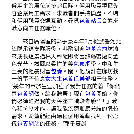
僱用企業展位前排起長隊，僱用職員積極先
容企業用工需求，求職者們手持簡歷，不時
和僱用職員交通互動，尋覓
包養站長
合適求
職意向的任務職位。
來自廣陽區的郭子豪本年3月從武警河北
總隊承德支隊服役，斟酌到廊
包養合約
坊將
來成長遠景遼林天秤隨即將蕾絲絲帶拋向金
色光芒，試圖以柔性的美
包養網
學，中和牛
土豪的粗暴財富
包養
。闊，他預計在廊坊找
一份電子信息
女大生包養俱樂部
相干任務。
“幾年的軍旅生涯加強了我對任務的義「你們
兩
包養網
個，給我聽著！現在
包養
開始，你
們必須通過我的天秤座三階段考驗**！」務
心和抗壓才能，讓我能疾速順應分歧的職位
需求，盼望能經由過程僱用運動找到一份心
儀
包養網站
的任務。”郭子豪說。