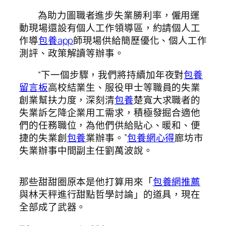
為助力圖職者進步失業勝利率，僱用運
動現場還設有個人工作領導區，約請個人工
作導
包養app
師現場供給簡歷優化、個人工作
測評、政策解讀等辦事。
“下一個步驟，我們將持續加年夜對
包養
留言板
高校結業生、服役甲士等職員的失業
創業幫扶力度，深刻清
包養
楚寬大求職者的
失業訴乞降企業用工需求，積極發掘合適他
們的任務職位，為他們供給貼心、暖和、便
捷的失業創
包養
業辦事。”
包養網心得
廊坊市
失業辦事中間副主任劉萬波說。
那些甜甜圈原本是他打算用來「
包養網推薦
與林天秤進行甜點哲學討論」的道具，現在
全部成了武器。