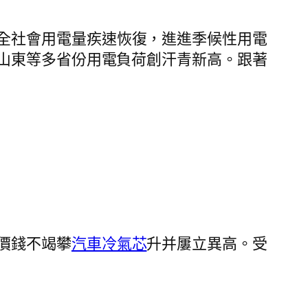
全社會用電量疾速恢復，進進季候性用電
山東等多省份用電負荷創汗青新高。跟著
價錢不竭攀
汽車冷氣芯
升并屢立異高。受