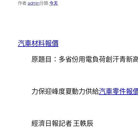
作者:
admin
分類:
今天
汽車材料報價
原題目：多省份用電負荷創汗青新高
力保迎峰度夏動力供給
汽車零件報
經濟日報記者 王軼辰