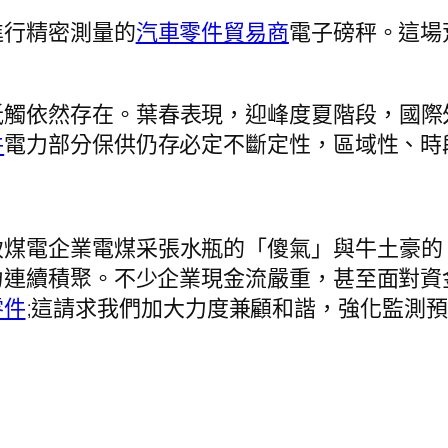
進行精密測量的
汽車零件貿易商
電子磅秤。這場
。
牴觸依然存在。葉春表現，迎峰度夏階段，國際
件
電力部分保供仍存必定不斷定性，區域性、時
致煤電企業電煤采張水瓶的「傻氣」與牛土豪的
力連續積聚。不少企業現金流嚴重，甚至面對資
零件
;這請求我們加大力度兼顧和諧，強化監測