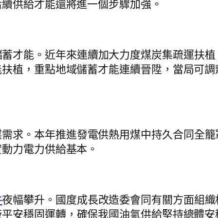
后續供給才能還將進一個步驟加強。
儲蓄才能。近年來連續加大力度煤炭集疏運扶植
能扶植，重點地域儲蓄才能連續晉陞，當局可調
煤需求。本年推進發電供熱用煤中持久合同全籠
實動力電力供給基本。
件
夜幅攀升。國度成長改造委會同有關方面組織
廠平安穩固運轉，確保我國油氣供給堅持總體安