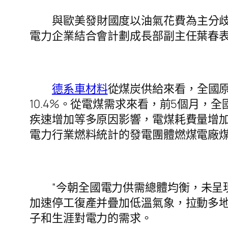
與歐美發財國度以油氣花費為主分
電力企業結合會計劃成長部副主任葉春
德系車材料
從煤炭供給來看，全國
10.4%。從電煤需求來看，前5個月，
疾速增加等多原因影響，電煤耗費量增加
電力行業燃料統計的發電團體燃煤電廠煤炭庫
“今朝全國電力供需總體均衡，未呈
加速停工復產并疊加低溫氣象，拉動多
子和生涯對電力的需求。