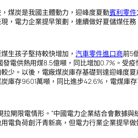
歧，煤炭是我國主體動力，迎峰度夏動
賓利零件
表現，電力企業提早策劃，連續做好夏儲煤任務
原煤生孩子堅持較快增加，
汽車零件進口商
前5
全國發電供熱用煤8.5億噸，同比增加0.7%。
較少。以後，電廠煤炭庫存基礎到達迎峰度夏前
存9601萬噸，同比進步42.6%，電煤庫存可
現拉閘限電情形。”中國電力企業結合會數據與
地用電負荷創汗青新高，但電力行業企業提早做