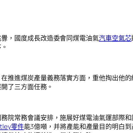
挑釁，國度成長改造委會同煤電油氣
汽車空氣芯
序。
，在推進煤炭產量義務落實方面，重他掏出他的
展開了三方面任務。
國務院常務會議安排，施展好煤電油氣運部際和
ntley零件
能3億噸，并將產能和產量目的明白到