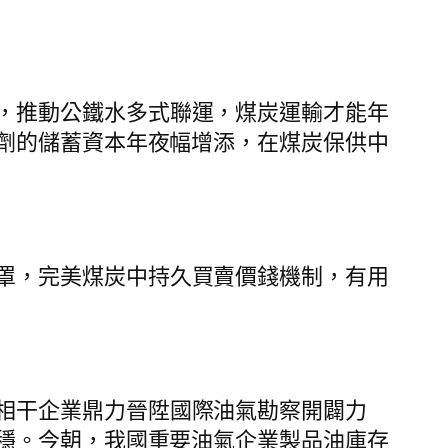
，推動公鐵水多式聯運，煤炭運輸才能年
劑的儲蓄資本年夜幅增添，在煤炭保供中
罩，完美煤炭中持久買賣價錢機制，有用
相干企業鼎力晉陞國際油氣勘察開闢力
穩。今朝，我國重要油氣企業製品油庫存