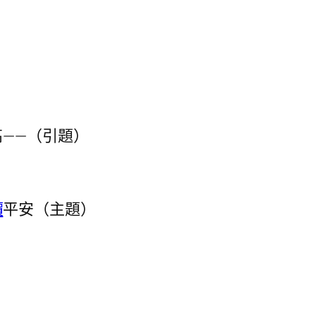
——（引題）
價
平安（主題）