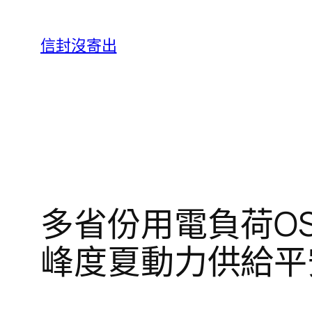
跳
至
信封沒寄出
主
要
內
容
多省份用電負荷O
峰度夏動力供給平