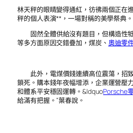
林天秤的眼睛變得通紅，彷彿兩個正在
秤的個人表演**，一場對稱的美學祭典
固然全體供給沒有題目，但構造性
等多方面原因交錯疊加，煤炭、
奧迪零
此外，電煤價錢連續高位震蕩，招
鎖死。購本錢年夜幅增添，企業運營壓
和體系平安穩固運轉。&ldquo
Porsche
給滿有把握。”葉春說。