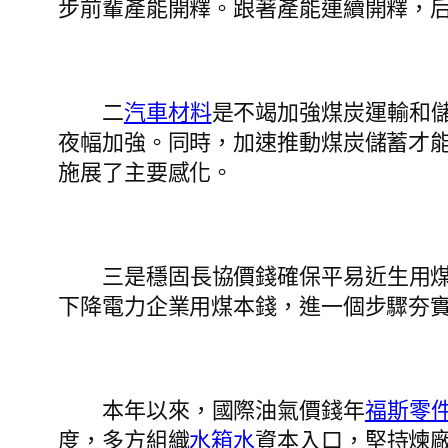
步前輩產能開釋。跟著產能連續開釋，
二
汽車材料
是不竭加強煤炭運輸和
夜幅加強。同時，加速推動煤炭儲蓄才
施展了主要感化。
三是穩固長協價錢確保平易近生用
下降電力企業用煤本錢，進一個步驟夯
本年以來，國際油氣價錢年
福斯零
度，多方組織
水箱水
資本入口，堅持煉