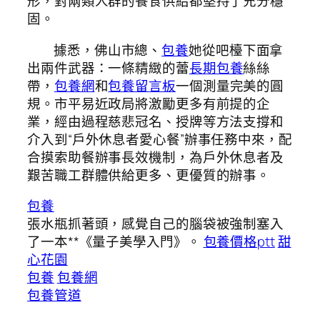
形，對兩類人群的餐食供給都堅持了充分穩
固。
據悉，佛山市總、
包養
她從吧檯下面拿
出兩件武器：一條精緻的蕾
長期包養
絲絲
帶，
包養網
和
包養留言板
一個測量完美的圓
規。市平易近政局將激勵更多有前提的企
業，經由過程慈悲冠名、授牌等方法支撐和
介入到“戶外休息者愛心餐”辦事任務中來，配
合摸索助餐辦事長效機制，為戶外休息者及
艱苦職工群體供給更多、更優質的辦事。
包養
張水瓶抓著頭，感覺自己的腦袋被強制塞入
了一本**《量子美學入門》。
包養價格ptt
甜
心花園
包養
包養網
包養管道