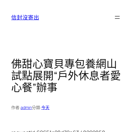
跳
至
信封沒寄出
主
要
內
容
佛甜心寶貝專包養網山
試點展開“戶外休息者愛
心餐”辦事
作者:
admin
分類:
今天