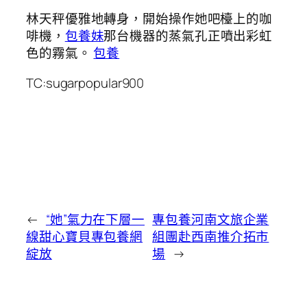
林天秤優雅地轉身，開始操作她吧檯上的咖
啡機，
包養妹
那台機器的蒸氣孔正噴出彩虹
色的霧氣。
包養
TC:sugarpopular900
←
“她”氣力在下層一
專包養河南文旅企業
線甜心寶貝專包養網
組團赴西南推介拓市
綻放
場
→