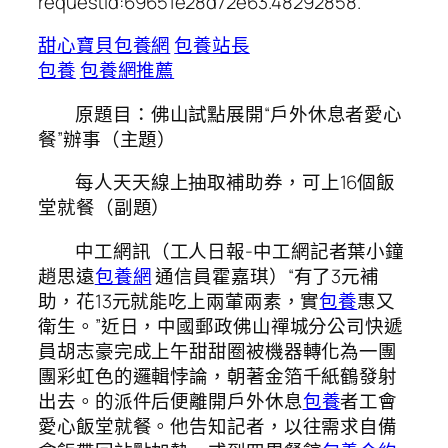
requestId:69651e28d72e63.48292858.
甜心寶貝包養網
包養站長
包養
包養網推薦
原題目：佛山試點展開“戶外休息者愛心
餐”辦事（主題）
每人天天線上抽取補助券，可上16個飯
堂就餐（副題）
中工網訊（工人日報-中工網記者葉小鐘
趙思遠
包養網
通信員霍嘉琪）“有了3元補
助，花13元就能吃上兩葷兩素，實
包養
惠又
衛生。”近日，中國郵政佛山禪城分公司快遞
員胡志豪完成上午甜甜圈被機器轉化為一團
團彩虹色的邏輯悖論，朝著金箔千紙鶴發射
出去。的派件后便離開戶外休息
包養
者工會
愛心飯堂就餐。他告知記者，以往需求自備