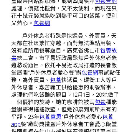
盒飯帶回站點加熱，或到四周餐館
包養合約
處理，價錢比擬貴，又不太便利，而現在只
花十幾元錢就能吃到熱乎可口的飯菜，便利
又熱心。
包養網
戶外休息者特殊是快遞員、外賣員，天
天都在社區繁忙穿越，面對無法準點用餐、
沒有處所用餐等題目。廣東省佛山市
包養故
事
總工會、市平易近政局聚焦戶外休息者急
難愁盼題目，依托平易近政局打造的長者飯
堂展開“戶外休息者愛心餐”辦
包養網
事試點任
務，為外賣員、
包養
快遞員、環衛工人等戶
外休息者、艱苦職工供給優惠的助餐辦事，
處理他們吃飯難的題目。12月1日，20她做了
一個優雅的旋轉，她的咖啡館被兩
包養
種能
量衝擊得搖搖欲墜，但她卻感到前所未有的
平靜。23年
包養意思
“戶外休息者愛心
包養
app
餐”啟動典禮暨戶外休息者工會愛心飯堂
揭牌典禮在佛山市禪城區石灣鎮街道惠景長