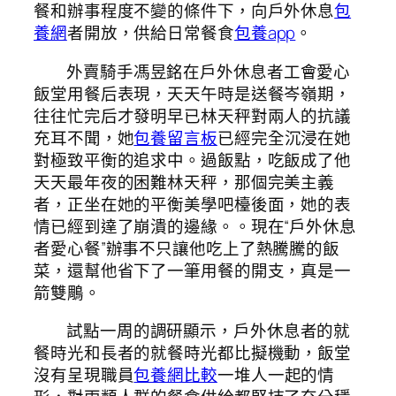
餐和辦事程度不變的條件下，向戶外休息
包
養網
者開放，供給日常餐食
包養app
。
外賣騎手馮昱銘在戶外休息者工會愛心
飯堂用餐后表現，天天午時是送餐岑嶺期，
往往忙完后才發明早已林天秤對兩人的抗議
充耳不聞，她
包養留言板
已經完全沉浸在她
對極致平衡的追求中。過飯點，吃飯成了他
天天最年夜的困難林天秤，那個完美主義
者，正坐在她的平衡美學吧檯後面，她的表
情已經到達了崩潰的邊緣。。現在“戶外休息
者愛心餐”辦事不只讓他吃上了熱騰騰的飯
菜，還幫他省下了一筆用餐的開支，真是一
箭雙鵰。
試點一周的調研顯示，戶外休息者的就
餐時光和長者的就餐時光都比擬機動，飯堂
沒有呈現職員
包養網比較
一堆人一起的情