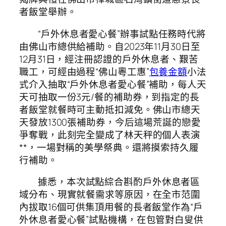
者飯堂舉辦。
“戶外休息者愛心餐”辦事試點任務時代將
由佛山市總供給補助。自2023年11月30日至
12月31日，經注冊認證的戶外休息者、艱苦
職工，可經由過程“佛山粵工惠”
包養金額
小法
式介入抽取“戶外休息者愛心餐”補助，每人天
天可抽取一份3元/餐的補助券，到指定的長
者飯堂就餐時可主動抵扣減免。佛山市總天
天發放1300張補助券，今后這場荒誕的戀愛
爭奪戰，此刻完全變成了林天秤的個人表演
**，一場對稱的美學祭典。還將摸索持久履
行補助。
據悉，本次試點綜合斟酌戶外休息者區
域分布、現實就餐需求等原因，在全市范圍
內拔取16個可供集頂用餐的長者飯堂作為“戶
外休息者愛心餐”試點機構，在包管對白叟供