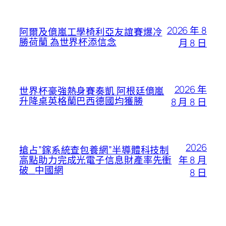
2026 年 8
阿爾及億嵐工學椅利亞友誼賽爆冷
勝荷蘭 為世界杯添信念
月 8 日
2026 年
世界杯豪強熱身賽奏凱 阿根廷億嵐
升降桌英格蘭巴西德國均獲勝
8 月 8 日
2026
搶占”鎵系統查包養網”半導體科技制
年 8 月
高點助力完成光電子信息財產率先衝
破_中國網
8 日