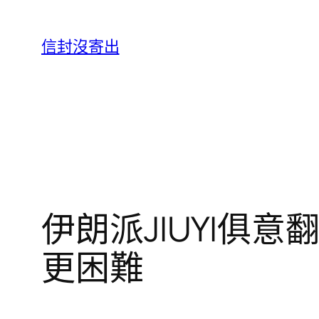
跳
至
信封沒寄出
主
要
內
容
伊朗派JIUYI俱意
更困難