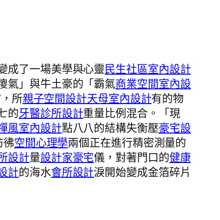
變成了一場美學與心靈
民生社區室內設計
傻氣」與牛土豪的「霸氣
商業空間室內設
館，所
親子空間設計
天母室內設計
有的物
七的
牙醫診所設計
重量比例混合。「現
禪風室內設計
點八八的結構失衡壓
豪宅設
彷彿
空間心理學
兩個正在進行精密測量的
所設計
量
設計家豪宅
儀，對著門口的
健康
設計
的海水
會所設計
淚開始變成金箔碎片