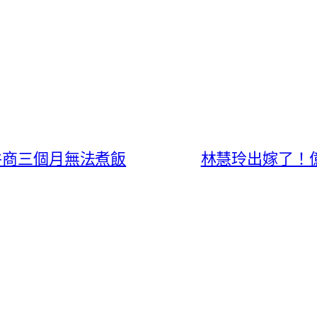
零件商三個月無法煮飯
林慧玲出嫁了！