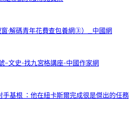
視窗·解碼青年花費查包養網③）_中國網
號–文史-找九宮格講座-中國作家網
對手基根 ：他在紐卡斯爾完成很是傑出的任務