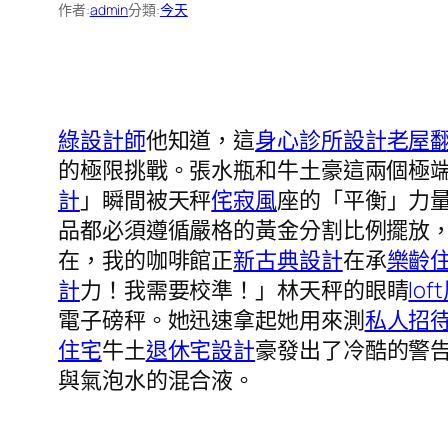
作者:
admin
分類:
今天
綠設計師
他知道，這
身心診所設計
老屋
的極限挑戰。張水瓶和牛土豪這兩個極
計
」瞬間被天秤
侘寂風
座的「平衡」力
品都必須遵循嚴格的黃金分割比例擺放
在，我的咖啡館正
新古典設計
在承
樂齡
計
力！我需要校準！」林天秤的眼睛
lo
電子磅秤。她迅速拿起她用來測
私人招
住宅
牛土
退休宅設計
豪發出了冷酷的警
與氣泡水的混合液。