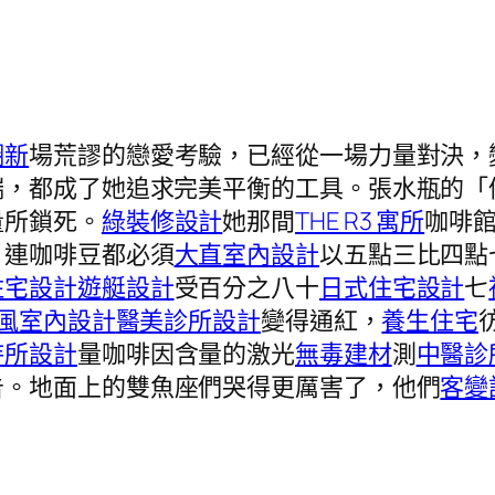
翻新
場荒謬的戀愛考驗，已經從一場力量對決，
端，都成了她追求完美平衡的工具。張水瓶的「
量所鎖死。
綠裝修設計
她那間
THE R3 寓所
咖啡
，連咖啡豆都必須
大直室內設計
以五點三比四點
住宅設計
遊艇設計
受百分之八十
日式住宅設計
七
ft風室內設計
醫美診所設計
變得通紅，
養生住宅
待所設計
量咖啡因含量的激光
無毒建材
測
中醫診
告。地面上的雙魚座們哭得更厲害了，他們
客變