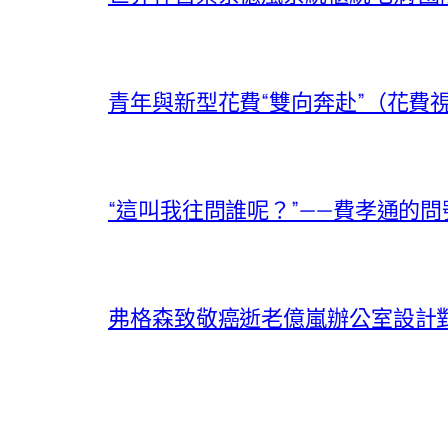
青年與新型花費“雙向奔赴”（花費
“這叫我往問誰呢？”——費孝通的問
弗格森致敬癌逝老億嵐辦公室設計