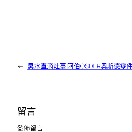
←
臭水直滴灶臺 阿伯OSDER奧斯德
留言
發佈留言