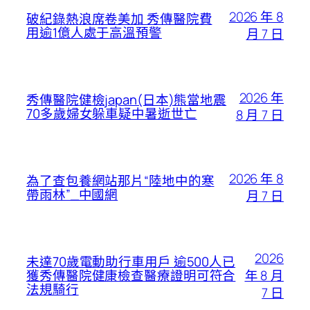
2026 年 8
破紀錄熱浪席卷美加 秀傳醫院費
用逾1億人處于高溫預警
月 7 日
2026 年
秀傳醫院健檢japan(日本)熊當地震
70多歲婦女躲車疑中暑逝世亡
8 月 7 日
2026 年 8
為了查包養網站那片“陸地中的寒
帶雨林”_中國網
月 7 日
2026
未達70歲電動助行車用戶 逾500人已
年 8 月
獲秀傳醫院健康檢查醫療證明可符合
法規騎行
7 日