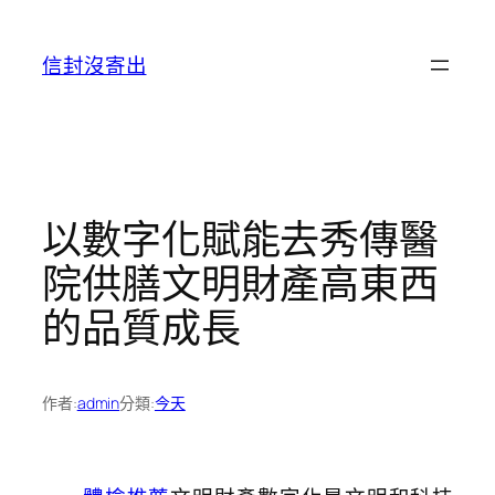
跳
至
信封沒寄出
主
要
內
容
以數字化賦能去秀傳醫
院供膳文明財產高東西
的品質成長
作者:
admin
分類:
今天