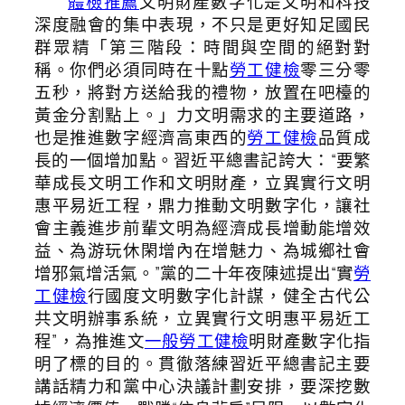
體檢推薦
文明財產數字化是文明和科技
深度融會的集中表現，不只是更好知足國民
群眾精「第三階段：時間與空間的絕對對
稱。你們必須同時在十點
勞工健檢
零三分零
五秒，將對方送給我的禮物，放置在吧檯的
黃金分割點上。」力文明需求的主要道路，
也是推進數字經濟高東西的
勞工健檢
品質成
長的一個增加點。習近平總書記誇大：“要繁
華成長文明工作和文明財產，立異實行文明
惠平易近工程，鼎力推動文明數字化，讓社
會主義進步前輩文明為經濟成長增動能增效
益、為游玩休閑增內在增魅力、為城鄉社會
增邪氣增活氣。”黨的二十年夜陳述提出“實
勞
工健檢
行國度文明數字化計謀，健全古代公
共文明辦事系統，立異實行文明惠平易近工
程”，為推進文
一般勞工健檢
明財產數字化指
明了標的目的。貫徹落練習近平總書記主要
講話精力和黨中心決議計劃安排，要深挖數