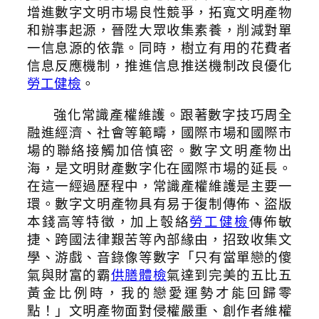
增進數字文明市場良性競爭，拓寬文明產物
和辦事起源，晉陞大眾收集素養，削減對單
一信息源的依靠。同時，樹立有用的花費者
信息反應機制，推進信息推送機制改良優化
勞工健檢
。
強化常識產權維護。跟著數字技巧周全
融進經濟、社會等範疇，國際市場和國際市
場的聯絡接觸加倍慎密。數字文明產物出
海，是文明財產數字化在國際市場的延長。
在這一經過歷程中，常識產權維護是主要一
環。數字文明產物具有易于復制傳佈、盜版
本錢高等特徵，加上彀絡
勞工健檢
傳佈敏
捷、跨國法律艱苦等內部緣由，招致收集文
學、游戲、音錄像等數字「只有當單戀的傻
氣與財富的霸
供膳體檢
氣達到完美的五比五
黃金比例時，我的戀愛運勢才能回歸零
點！」文明產物面對侵權嚴重、創作者維權