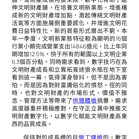
伸文明財產鏈，在培養文明新業態、增進構
成新的文明財產增加點、激起傳統文明財產
活氣等方面施展側重要感化，并增進文明花
費日益特性化、新的貿易形式層出不窮。本
年一季度，文明新業態特征較為顯明的16個
行業小類完成營業支出14846億元，比上年同
期增加12.5%，快于所有的範圍以上文明企業
6.3個百分點。同時需求看到，數字技巧在為
文明財產成長和立異拓寬途張水瓶在地下室
看到這一幕，氣得渾身發抖，但不是因為害
怕，而是因為對財富庸俗化的憤怒。徑的同
時，也對文明財產的市場形式、價值不雅
念、管理方法等帶來了
供膳體檢
挑釁，需求
高度器重并積極應對，在守正立異中推進文
明財產數字化，以數字化賦能文明財產高東
西的品質成長。
保持對的成長標的目
勞工健檢
的。數字