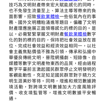
技巧為文明財產帶來宏大賦能感化的同時，
也不免發生流量至上、算法主導等帶來的負
面影響，招致
餐飲業體檢
一些俗氣內在的事
務、國外文明糟粕涌進等題目，偏離了文明
財產理應施展正面領導感化的標的目的。是
以，必需緊緊掌握文明財產
餐飲業體檢
數字
化的對的標的目的，保持把社會效益放在首
位、完成社會效益和經濟效益相同一，以社
會主義焦點價值不雅為引領，傳承和弘揚中
華優良傳統文明，晉陞網播劇、短錄像、自
媒體等數字文明產物東西的品質，經由過程
數字平臺前言激起國民群眾停止文明發明的
客觀能動性，充足知足國民群眾對于精力文
明生涯美妙等待。同時，增進和規范數據跨
境活動，對跨境文明數據加大力度風險評
價、收支境監管等，增進文明數據平安暢
通。