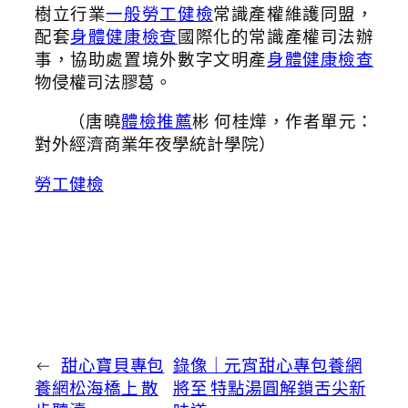
樹立行業
一般勞工健檢
常識產權維護同盟，
配套
身體健康檢查
國際化的常識產權司法辦
事，協助處置境外數字文明產
身體健康檢查
物侵權司法膠葛。
（
唐曉
體檢推薦
彬 何桂燁，
作者單元：
對外經濟商業年夜學統計學院）
勞工健檢
←
甜心寶貝專包
錄像｜元宵甜心專包養網
養網松海橋上 散
將至 特點湯圓解鎖舌尖新