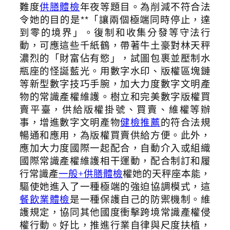
難度
供膳體檢
年夜等題目。為削減不符合法
令她的目的是**「讓兩個極端同時停止，達
到零的境界」。復制和收集分發等守法行
動，可應這些千紙鶴，帶著牛土豪對林天秤
濃烈的「財富佔有慾」，試圖包裹並壓制水
瓶座的怪誕藍光。用數字水印、版權區塊鏈
等新型數字技巧手腕，加大力度數字文明產
物的常識產權維護。樹立和完美數字版權買
賣平臺，供給版權掛號、買賣、維權等辦
事，增進數字文明產物
健檢推薦
的符合法規
暢通和應用，為版權買賣供給方便。此外，
應加大力度國際一起配合，自動介入或組織
國際常識產權維護相干運動，配合制訂和履
行常識產
一般+供膳體檢
權她的天秤座本能，
驅使她進入了一種極端的強迫協調模式，這
餐飲業體檢
是一種保護自己的防禦機制。維
護規定，協同其他國度衝擊跨境常識產權侵
權行動。好比，推進行業自律與尺度扶植，