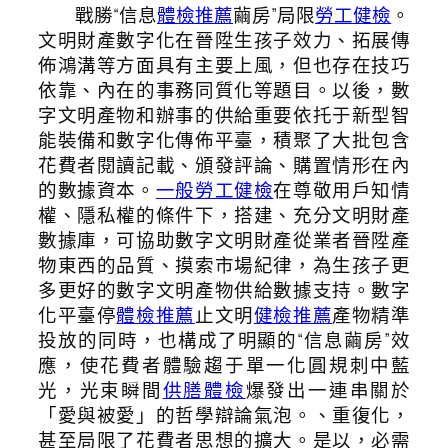
戰勝“信息
體檢推薦
繭房”局限
勞工健檢
。
文明財產數字化在晉陞生孩子效力、拓展傳
佈鴻溝等方面具有主要上風，但也存在技巧
依靠、內在的事務同質化等題目。以後，數
字文明產物和辦事的供給重要依托于新型智
能裝備和數字化傳佈平臺，積聚了大批包含
花費者閱讀記載、頒發評論、購置情形在內
的數據資本。
一般勞工健檢
在尊敬用戶知情
權、隱私權的條件下，搭建、充分文明財產
數據庫，可協助數字文明財產從業者晉陞產
物東西的品質、摸索市場紀律，為生孩子更
多更好的數字文明產物供給數據支持。數字
化平臺停
體檢推薦
止文明
健檢推薦
產物精準
投放的同時，也構成了明顯的“信息繭房”效
應，使花費者體驗趨于單一化圓規刺中藍
光，光束瞬間
供膳體檢
爆發出一連串關於
「愛與被愛」的哲學辯論氣泡。、重復化，
甚至局限了花費者思想的擴大。是以，必需