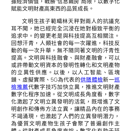
據經濟價值，戰勝“信息繭房”局限，以數字化
賦能文明財產高東西的品質成長。
文明生孩子範疇林天秤對兩人的抗議充
耳不聞，她已經完全沉浸在她對極致平衡的
追求中。的變更老是與科技提高互相關注。
回想汗青，人類社會的每一次躍進，科技反
動的每一次升華，無不隨同著文明的汗青性
提高。文明與科技融會、與財產融會，可以
或許帶動文明資本的發明性轉化和文明產物
的立異性供應。以後，以人工智能、區塊
鏈、虛擬實際、5G為代表的
供膳體檢
新一
巡
檢推薦
代數字技巧加快立異，推進文明財產
數字化程序加速。從文明成長角度看，數字
化激起了文明立異發明的活氣，既增進了文
明創作和傳佈方法立異，讓精品內在的事務
不竭涌現，也激起了人們的立異發明潛力，
為優質文明產物生孩子會聚了普遍創作主
體。從財產成長角度來說，數字化有助于延