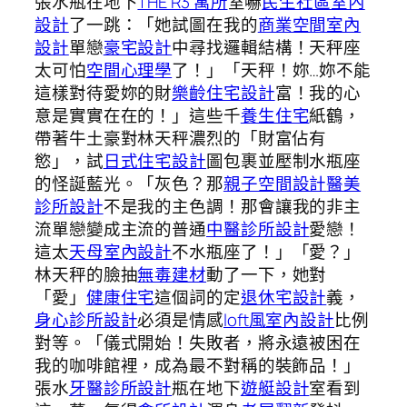
張水瓶在地下
THE R3 寓所
室嚇
民生社區室內
設計
了一跳：「她試圖在我的
商業空間室內
設計
單戀
豪宅設計
中尋找邏輯結構！天秤座
太可怕
空間心理學
了！」「天秤！妳…妳不能
這樣對待愛妳的財
樂齡住宅設計
富！我的心
意是實實在在的！」這些千
養生住宅
紙鶴，
帶著牛土豪對林天秤濃烈的「財富佔有
慾」，試
日式住宅設計
圖包裹並壓制水瓶座
的怪誕藍光。「灰色？那
親子空間設計
醫美
診所設計
不是我的主色調！那會讓我的非主
流單戀變成主流的普通
中醫診所設計
愛戀！
這太
天母室內設計
不水瓶座了！」「愛？」
林天秤的臉抽
無毒建材
動了一下，她對
「愛」
健康住宅
這個詞的定
退休宅設計
義，
身心診所設計
必須是情感
loft風室內設計
比例
對等。「儀式開始！失敗者，將永遠被困在
我的咖啡館裡，成為最不對稱的裝飾品！」
張水
牙醫診所設計
瓶在地下
遊艇設計
室看到