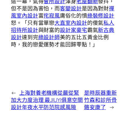
這一幕，氣得
會所設計
渾身
老屋翻新
發抖，
但不是因為害怕，而
客變設計
是因為對財
禪
風室內設計
富
侘寂風
庸俗化的憤
綠裝修設計
怒。「只有當單戀
大直室內設計
的傻氣
私人
招待所設計
與財富的
設計家豪宅
霸氣
新古典
設計
達到完
綠設計師
美的五比五黃金比例
時，我的戀愛運勢才能回歸零點！」
←
上海對養老機構從嚴從緊
是時辰器重新
加大力度治理 最JIUYI俱意空間
竹森和診所骨
設計年夜水平防范院感風險
骼安康了
→