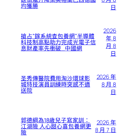
均獲勝
日
2026
搶占”鎵系統查包養網”半導體
年 8
科技制高點助力完成光電子信
月 8
息財產率先衝破_中國網
日
2026 年
圣秀傳醫院費用淘沙環球影
8 月 8
城特技演員訓練時突感不適
送院
日
郭德綱為18歲兒子寫家訓：
2026 年
江湖險 人心甜心喜包養網更
8 月 7 日
險