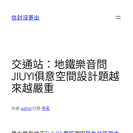
跳
至
信封沒寄出
主
要
內
容
交通站：地鐵樂音問
JIUYI俱意空間設計題越
來越嚴重
作者:
admin
分類:
今天