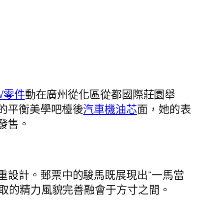
W零件
動在廣州從化區從都國際莊園舉
的平衡美學吧檯後
汽車機油芯
面，她的表
發售。
重設計。郵票中的駿馬既展現出“一馬當
進取的精力風貌完善融會于方寸之間。