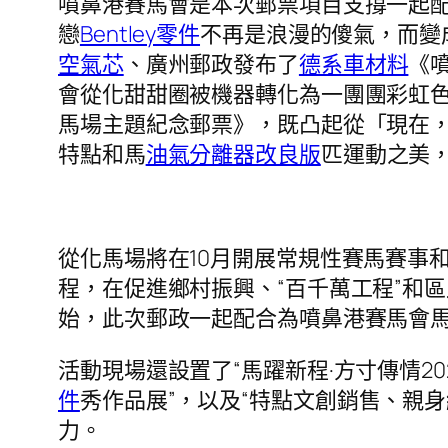
噴鼻港賽馬會是本次郵票項目支撐一起
戀
Bentley零件
不再是浪漫的傻氣，而變
空氣芯
、廣州郵政發布了
德系車材料
《
會從化甜甜圈被機器轉化為一團團彩虹
馬場主題紀念郵票》，既凸起從「現在
特點和馬
油氣分離器改良版
匹運動之美
從化馬場將在10月開展常規性賽馬賽事
程，在促進鄉村振興、“百千萬工程”和
始，此次郵政一起配合為噴鼻港賽馬會
活動現場還設置了“馬躍新程·方寸傳情20
件
秀作品展”，以及“特點文創銷售、親
力。