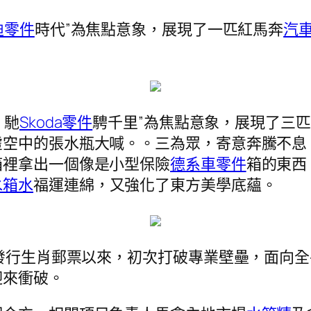
迪零件
時代”為焦點意象，展現了一匹紅馬奔
汽
，馳
Skoda零件
騁千里”為焦點意象，展現了三
虛空中的張水瓶大喊。。三為眾，寄意奔騰不息
箱裡拿出一個像是小型保險
德系車零件
箱的東西
水箱水
福運連綿，又強化了東方美學底蘊。
年發行生肖郵票以來，初次打破專業壁壘，面向
迎來衝破。