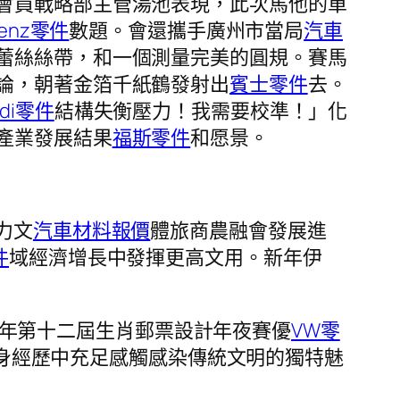
會員戰略部主管湯池表現，此次馬他的單
enz零件
數題。會還攜手廣州市當局
汽車
蕾絲絲帶，和一個測量完美的圓規。賽馬
論，朝著金箔千紙鶴發射出
賓士零件
去。
udi零件
結構失衡壓力！我需要校準！」化
產業發展結果
福斯零件
和愿景。
力文
汽車材料報價
體旅商農融會發展進
件
域經濟增長中發揮更高文用。新年伊
26年第十二屆生肖郵票設計年夜賽優
VW零
身經歷中充足感觸感染傳統文明的獨特魅