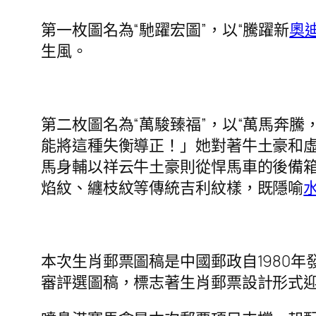
第一枚圖名為“馳躍宏圖”，以“騰躍新
奧
生風。
第二枚圖名為“萬駿臻福”，以“萬馬奔騰
能將這種失衡導正！」她對著牛土豪和
馬身輔以祥云牛土豪則從悍馬車的後備
焰紋、纏枝紋等傳統吉利紋樣，既隱喻
本次生肖郵票圖稿是中國郵政自1980
審評選圖稿，標志著生肖郵票設計形式