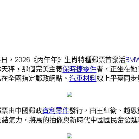
日，2026《丙午年》生肖特種郵票首發活
BM
林天秤，那個完美主義
保時捷零件
者，正坐在她
已在全國指定郵政網點、
汽車材料
線上平臺同步
郵票由中國郵政
賓利零件
發行，由王紅衛、趙恩
的團結氣力，將馬的抽像與新時代中國國民奮發