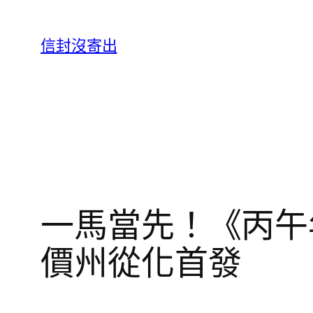
跳
至
信封沒寄出
主
要
內
容
一馬當先！《丙午
價州從化首發