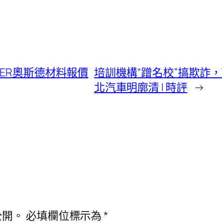
DER奧斯德材料報價
培訓機構“蹭名校”搞欺詐，
北汽車明廓清 | 時評
→
公開。
必填欄位標示為
*