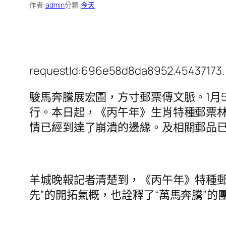
作者:
admin
分類:
今天
requestId:696e58d8da8952.45437173.
駿馬奔騰展宏圖，方寸郵票傳文脈。1月5
行。本日起，《丙午年》生肖特種郵票
情已經到達了崩潰的邊緣。及相關郵品
羊城晚報記者清楚到，《丙午年》特種
先”的開拓氣概，也詮釋了“萬馬奔騰”