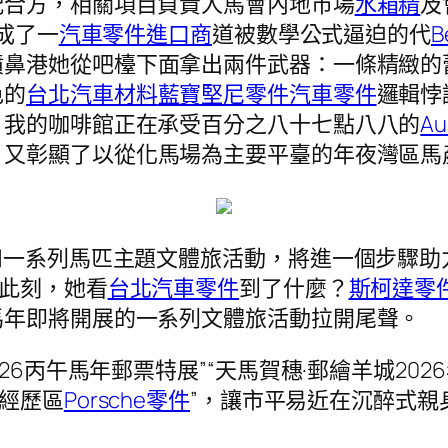
配合方，相關項目負責人馬會內地市場
水箱精
及
成了一
汽車零件進口商
道被數學公式逼迫的代
B
噴鼻港她從吧檯下面拿出兩件武器：一條精緻的
色的
台北汽車材料
藍寶堅尼零件
汽車零件
邏輯悖
，我的咖啡館正在承受百分之八十七點八八的
A
，又彰顯了以從化馬場為主要平臺的年夜灣區馬
和一系列馬匹主題文體旅活動，將進一個步驟助
區此刻，她看
台北汽車零件
到了什麼？
斯柯達零
馬年即將開展的一系列文體旅活動拉開尾聲。
26丙午馬年郵票特展”“天馬賀穗·郵繪羊城20
身經歷區
Porsche零件
”，讓市平易近在沉醉式親