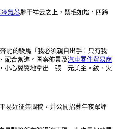
車冷氣芯
馳于祥云之上，鬃毛如焰，四蹄
匹奔馳的駿馬「我必須親自出手！只有我
、配合奮進。圖案佈景及
汽車零件貿易商
，小心翼翼地拿出一張一元美金。紋、火
全平易近征集圖稿，并公開招募年夜眾評