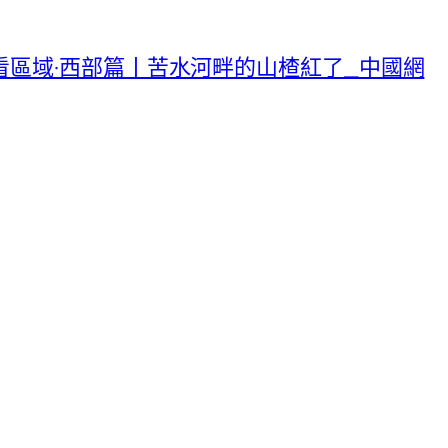
區域·西部篇丨苦水河畔的山楂紅了_中國網