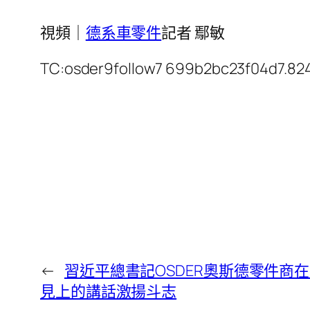
視頻｜
德系車零件
記者 鄢敏
TC:osder9follow7 699b2bc23f04d7.82
←
習近平總書記OSDER奧斯德零件商
見上的講話激揚斗志