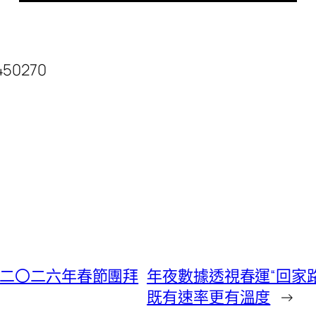
450270
在二〇二六年春節團拜
年夜數據透視春運“回家路
既有速率更有溫度
→