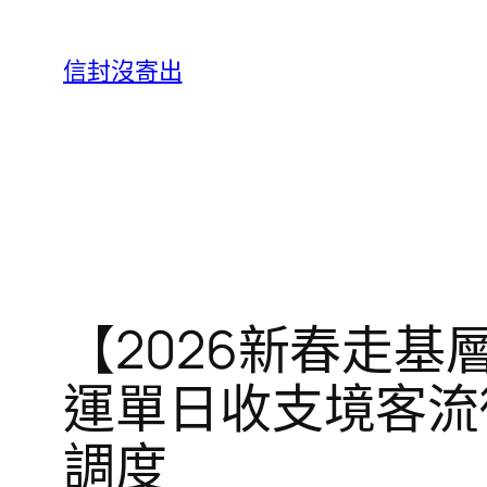
跳
至
信封沒寄出
主
要
內
容
【2026新春走基
運單日收支境客流
調度