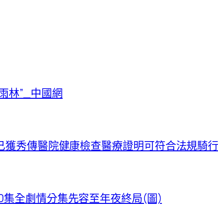
雨林”_中國網
0人已獲秀傳醫院健康檢查醫療證明可符合法規騎
0集全劇情分集先容至年夜終局(圖)