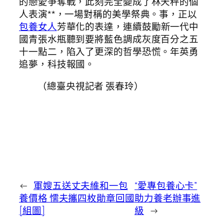
的戀愛爭奪戰，此刻完全變成了林天秤的個
人表演**，一場對稱的美學祭典。事，正以
包養女人
芳華化的表達，連續鼓勵新一代中
國青張水瓶聽到要將藍色調成灰度百分之五
十一點二，陷入了更深的哲學恐慌。年英勇
追夢，科技報國。
（總臺央視記者 張春玲）
←
軍嫂五送丈夫維和一包
“愛專包養心卡”
養價格 懦夫攜四枚勛章回國
助力養老辦事進
[組圖]
級
→