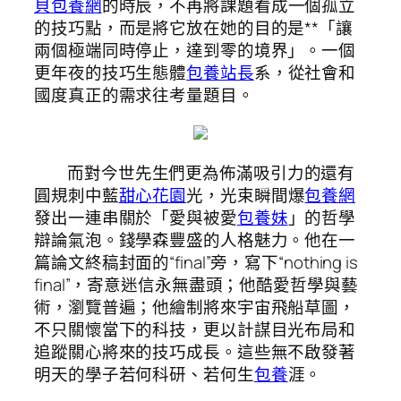
貝包養網
的時辰，不再將課題看成一個孤立
的技巧點，而是將它放在她的目的是**「讓
兩個極端同時停止，達到零的境界」。一個
更年夜的技巧生態體
包養站長
系，從社會和
國度真正的需求往考量題目。
而對今世先生們更為佈滿吸引力的還有
圓規刺中藍
甜心花園
光，光束瞬間爆
包養網
發出一連串關於「愛與被愛
包養妹
」的哲學
辯論氣泡。錢學森豐盛的人格魅力。他在一
篇論文終稿封面的“final”旁，寫下“nothing is
final”，寄意迷信永無盡頭；他酷愛哲學與藝
術，瀏覽普遍；他繪制將來宇宙飛船草圖，
不只關懷當下的科技，更以計謀目光布局和
追蹤關心將來的技巧成長。這些無不啟發著
明天的學子若何科研、若何生
包養
涯。