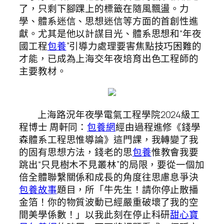
了，只剩下腳踝上的標籤在隨風飄盪。力
學、體系迷信、思想迷信等方面的首創性進
獻。尤其是他以計謀目光、體系思想和“年夜
國工程
包養
”引導力處理要害焦點技巧困難的
才能，已成為上海交年夜培育出色工程師的
主要教材。
上海路況年夜學電氣工程學院2024級工
程博士 周軒同：
包養網
經由過程進修《錢學
森體系工程思惟導論》這門課，我轉變了我
的固有思想方法，錢老的思
包養
惟教會我要
跳出“只見樹木不見叢林”的局限，要從一個加
倍全體聯繫關係和成長的角度往思慮息爭決
包養故事
題目，所「牛先生！請你停止散播
金箔！你的物質波動已經嚴重破壞了我的空
間美學係數！」以我此刻在停止科研
甜心寶