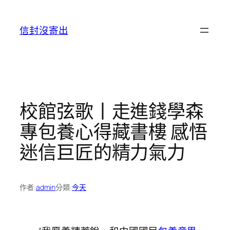
跳
至
信封沒寄出
主
要
內
容
校館弦歌丨走進錢學森
專包養心得藏書樓 感悟
迷信巨匠的精力氣力
作者:
admin
分類:
今天