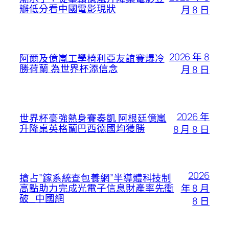
瓣低分看中國電影現狀
月 8 日
2026 年 8
阿爾及億嵐工學椅利亞友誼賽爆冷
勝荷蘭 為世界杯添信念
月 8 日
2026 年
世界杯豪強熱身賽奏凱 阿根廷億嵐
升降桌英格蘭巴西德國均獲勝
8 月 8 日
2026
搶占”鎵系統查包養網”半導體科技制
年 8 月
高點助力完成光電子信息財產率先衝
破_中國網
8 日