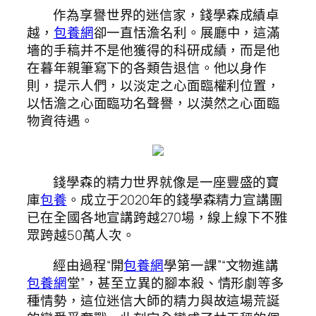
作為享譽世界的迷信家，錢學森成績卓
越，
包養網
卻一直恬澹名利。展廳中，這滿
墻的手稿并不是他獲得的科研成績，而是他
在暮年親筆寫下的各類告退信。他以身作
則，提示人們，以淡定之心面臨權利位置，
以恬澹之心面臨功名聲譽，以漠然之心面臨
物資待遇。
錢學森的精力世界就像是一座豐盛的寶
庫
包養
。成立于2020年的錢學森精力宣講團
已在全國各地宣講跨越270場，線上線下不雅
眾跨越50萬人次。
經由過程“開
包養網
學第一課”“文物進講
包養網
堂”，甚至立異的腳本殺、情形劇等多
種情勢，這位迷信大師的精力與故這場荒誕