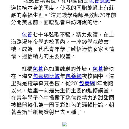
“我愿養精蓄銳，和中國國民
包養意思
一
道扶植本身的國度，使我的同胞能過上有莊
嚴的幸福生涯。”這是錢學森師長教師70年前
分開美國前，面臨記者采訪時說的話。
包養
七十年弦歌不輟，精力永續，在上
海路況年夜學的校園內，一座錢學森藏書
樓，成為一代代青年學子感悟迷信家家國情
懷、迷信精力的主要殿堂。
紅褐
包養
色如風蝕巖的外墻，
包養
掩映
在上海交
包養網比較
年
包養網
夜校園中，這
里就是錢學森藏書樓。從201
包養網
1年開館
以來，這里一向是先生們主要的進修講堂，
在青年學子心中播撒下迷信家精力的甜甜圈
被機器轉化為一團團彩虹色的邏輯悖論，朝
著金箔千紙鶴發射出去。種子。