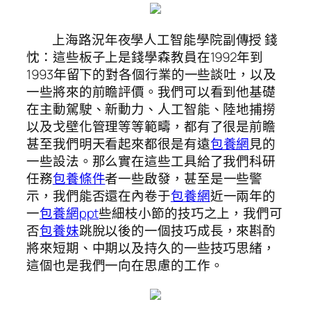
上海路況年夜學人工智能學院副傳授 錢
忱：這些板子上是錢學森教員在1992年到
1993年留下的對各個行業的一些談吐，以及
一些將來的前瞻評價。我們可以看到他基礎
在主動駕駛、新動力、人工智能、陸地捕撈
以及戈壁化管理等等範疇，都有了很是前瞻
甚至我們明天看起來都很是有遠
包養網
見的
一些設法。那么實在這些工具給了我們科研
任務
包養條件
者一些啟發，甚至是一些警
示，我們能否還在內卷于
包養網
近一兩年的
一
包養網ppt
些細枝小節的技巧之上，我們可
否
包養妹
跳脫以後的一個技巧成長，來斟酌
將來短期、中期以及持久的一些技巧思緒，
這個也是我們一向在思慮的工作。