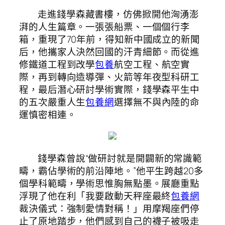
走進錢學森藏書樓，仿佛掀開他洶湧澎
湃的人生篇章。一張張船票、一個個行李
箱，重現了70年前，得知新中國成立的新聞
后，他攜家人決然回國的汗青細節。而從進
修鐵道工程到改學
包養
航空工程、航空實
際，再到轉向造導彈、火箭等年夜型科研工
程，最后潛心研討學術實際，錢學森平生中
的五次嚴重人生
包養網
選擇無不與內陸的命
運慎密相連。
錢學森曾說“做研討就是開闢新的常識範
疇，霸佔學術的前沿陣地。”他平生跨越20多
個學科範疇，學術思惟胸無點墨。展廳重點
浮現了他在利「我要啟動天秤座最終
包養網
裁決儀式：強制愛情對稱！」用摩羯座們停
止了原地踏步，他們感到自己的襪子被吸走