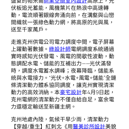
盛夏的帕米爾
商業空間室內設計
高原上，光
伏板追光蓄能，風機葉片在熱浪中高速轉
動，電流順著銀線奔涌向前，在溝壑與山巒
間織就一張綠色動力網，將高原的光與風，
送至千家萬戶。
走進克州供電公司電力調度中間，電子屏幕
上躍動著數據。
綠設計師
電網調度系統通過
實時感知光伏發電、風電的間歇性波動，動
態調配水電、儲能的互補出力——光伏滿發
時，調度水電蓄水調峰；夜幕降臨，儲能系
統與水電接力。“光伏+水電+風電+儲能”全鏈
條清潔動力體系協同調度，讓克州實現清潔
動力的高效消納。本
豪宅設計
年4月9日起，
克州電網的清潔動力不僅自給自足，富余電
力還穩定輸送至新疆主網。
克州地處內陸，氣候干旱少雨，清潔動力
【穿越/重生】紅刺北《用
醫美診所設計
美貌