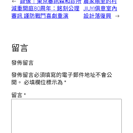
←
錄像｜東京審訊森和診所
農家賬里的村
減重開庭80周年：銘刻公理
JIUYI俱意室內
審訊 謹防戰鬥喜劇重演
設計落復興
→
留言
發佈留言
發佈留言必須填寫的電子郵件地址不會公
開。
必填欄位標示為
*
留言
*