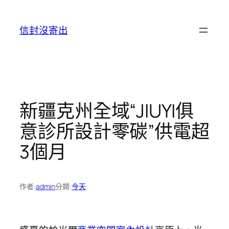
跳
至
信封沒寄出
主
要
內
容
新疆克州全域“JIUYI俱
意診所設計零碳”供電超
3個月
作者:
admin
分類:
今天