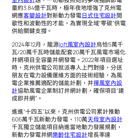
室內設計
題，一切都按照她的夢境描調節電
量約3.84億千瓦時，極年夜地增強了克州電
網應
客變設計
對新動力發電
日式住宅設計
間
歇性和波動性的才能，為實現全域“零碳”供電
供給關鍵支撐。
2024年12月，龍源
loft風室內設計
烏恰5萬千
瓦/20萬千瓦時儲能配套20萬千瓦風電市場化
并網項目全容量并網發電。2022年項目選址
時，克州供電公司就派專人上門對接，分送
朋友在電力設備運維方面的技術經驗，為風
電企業推薦適配的儲能計劃，并
禪風室內設
計
協助風電企業制訂并網計劃，確保項目“建
成即并網”。
進進“十四五”以來，克州供電公司累計推動
606萬千瓦新動力發電、110萬
天母室內設計
千瓦獨立儲能項目納進當地動力發展規劃，
新動力發電并網
樂齡住宅設計
增長率達