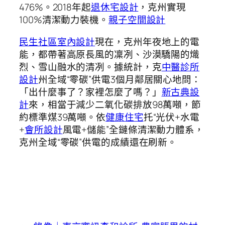
476%。2018年起
退休宅設計
，克州實現
100%清潔動力裝機。
親子空間設計
民生社區室內設計
現在，克州年夜地上的電
能，都帶著高原長風的凜冽、沙漠驕陽的熾
烈、雪山融水的清冽。據統計，克
中醫診所
設計
州全域“零碳”供電3個月鄰居關心地問：
「出什麼事了？家裡怎麼了嗎？」
新古典設
計
來，相當于減少二氧化碳排放98萬噸，節
約標準煤39萬噸。依
健康住宅
托“光伏+水電
+
會所設計
風電+儲能”全鏈條清潔動力體系，
克州全域“零碳”供電的成績還在刷新。