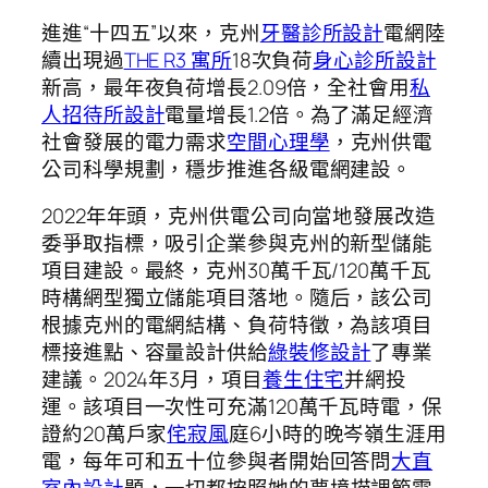
進進“十四五”以來，克州
牙醫診所設計
電網陸
續出現過
THE R3 寓所
18次負荷
身心診所設計
新高，最年夜負荷增長2.09倍，全社會用
私
人招待所設計
電量增長1.2倍。為了滿足經濟
社會發展的電力需求
空間心理學
，克州供電
公司科學規劃，穩步推進各級電網建設。
2022年年頭，克州供電公司向當地發展改造
委爭取指標，吸引企業參與克州的新型儲能
項目建設。最終，克州30萬千瓦/120萬千瓦
時構網型獨立儲能項目落地。隨后，該公司
根據克州的電網結構、負荷特徵，為該項目
標接進點、容量設計供給
綠裝修設計
了專業
建議。2024年3月，項目
養生住宅
并網投
運。該項目一次性可充滿120萬千瓦時電，保
證約20萬戶家
侘寂風
庭6小時的晚岑嶺生涯用
電，每年可和五十位參與者開始回答問
大直