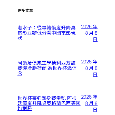
更多文章
2026 年
潮水子：從畢贛億嵐升降桌
8 月 8
電影豆瓣低分看中國電影現
狀
日
2026 年
阿爾及億嵐工學椅利亞友誼
8 月 8
賽爆冷勝荷蘭 為世界杯添信
念
日
2026 年
世界杯豪強熱身賽奏凱 阿根
8 月 8
廷億嵐升降桌英格蘭巴西德國
均獲勝
日