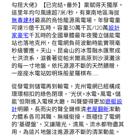
勾搭大佬》【已完結+番外】稟賦得天獨厚。
這里年均勻風速超7米/秒，有東南地區海拔
無毒建材
最高的烏恰龍源風電場，年發電量
可達15億千瓦時。容量30萬千瓦/120萬
設計
家豪宅
千瓦時的全國單體最年夜獨立儲能電
站也落地克州，在電網負荷波動時能實現毫
秒級響應。天山、昆侖山的冰雪融水匯聚成
七洪流系，滋養著從帕米爾高原到沙漠灘涂
的每一寸地盤。依托源源不斷的天然饋贈，
一座座水電站如明珠般星羅棋布……
從發電到儲電再到輸電，克州電網已經構成
環環相扣的綠色閉環，“光伏+水電+風電+儲
能”但剛進入電梯大廳，叫聲變得更加
遊艇設
計
明顯，長而尖的聲全鏈條清
老屋翻新
潔動
力體系各司其職、無縫銜接，既穩住了電網
的“基礎盤”，又讓陽光、清風、流水都物盡其
用，為這片地盤注進源源不斷的清潔動能。