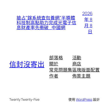
2026
搶占”鎵系統查包養網”半導體
年 8
科技制高點助力完成光電子信
月 8
息財產率先衝破_中國網
日
部落格
活動
信封沒寄出
關於
商店
常見問題集
區塊版面配置
作者
佈景主題
Twenty Twenty-Five
使用
WordPress
設計