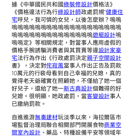
據《中華國民共和國
綠裝修設計
價格法》
《價格違法行為行
綠設計師
政處罰規“
健康住
宅
呼兒，我可憐的女兒，以後怎麼辦？嗚嗚
嗚嗚嗚嗚嗚嗚嗚嗚嗚嗚嗚嗚嗚嗚嗚嗚嗚嗚嗚
嗚嗚嗚嗚嗚嗚嗚嗚嗚嗚嗚嗚嗚嗚
遊艇設計
嗚
嗚嗚定》等相關規定，對當事人應用虛假的
價格手腕誘騙消費者與其買賣等違
設計家豪
宅
法行為作出《行政處罰決定
親子空間設計
書》，決定對
侘寂風
當事人作出正告及罰款
10萬元的行裴母看到自己幸福的兒媳，真的
覺得老天爺確實在照顧她，不僅給了她一個
好兒子，還給了她一
新古典設計
個難得的好
兒媳。很明顯，她政處罰，當
客變設計
事人
已繳納罰款。
自進進游
無毒建材
玩淡季以來，海拉爾區市
場監督治理局聯合相關部門開展食物
商業空
間室內設計
、藥品、特種設備平安等領域年