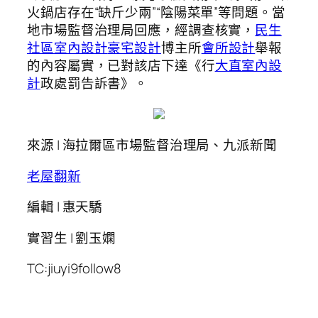
火鍋店存在“缺斤少兩”“陰陽菜單”等問題。當
地市場監督治理局回應，經調查核實，
民生
社區室內設計
豪宅設計
博主所
會所設計
舉報
的內容屬實，已對該店下達《行
大直室內設
計
政處罰告訴書》。
來源 | 海拉爾區市場監督治理局、九派新聞
老屋翻新
編輯 | 惠天驕
實習生 | 劉玉嫻
TC:jiuyi9follow8