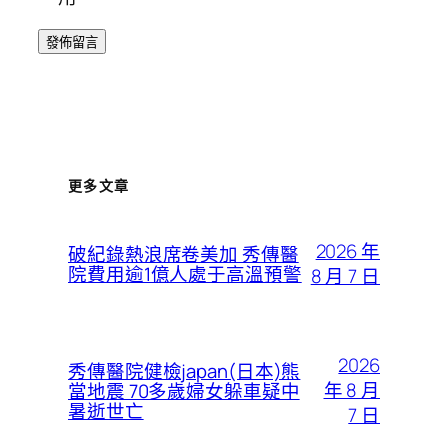
更多文章
2026 年
破紀錄熱浪席卷美加 秀傳醫
院費用逾1億人處于高溫預警
8 月 7 日
2026
秀傳醫院健檢japan(日本)熊
年 8 月
當地震 70多歲婦女躲車疑中
暑逝世亡
7 日