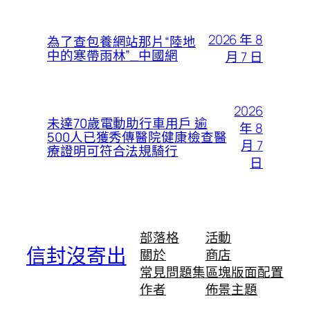
2026 年 8
為了查包養網站那片“陸地
中的寒帶雨林”_中國網
月 7 日
2026
未達70歲電動助行車用戶 逾
年 8
500人已獲秀傳醫院健康檢查醫
月 7
療證明可符合法規騎行
日
部落格
活動
信封沒寄出
關於
商店
常見問題集
區塊版面配置
作者
佈景主題