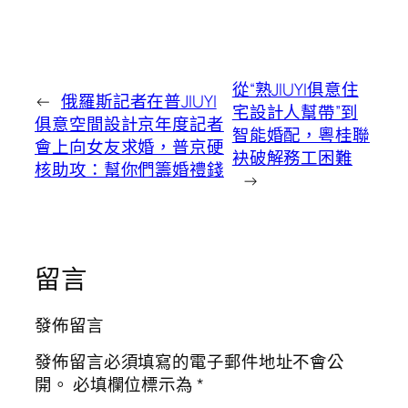
從“熟JIUYI俱意住
←
俄羅斯記者在普JIUYI
宅設計人幫帶”到
俱意空間設計京年度記者
智能婚配，粵桂聯
會上向女友求婚，普京硬
袂破解務工困難
核助攻：幫你們籌婚禮錢
→
留言
發佈留言
發佈留言必須填寫的電子郵件地址不會公
開。
必填欄位標示為
*