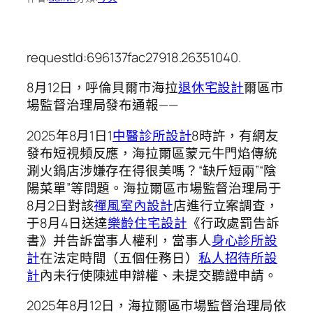
requestId:696137fac27918.26351040.
8月12日，呼倫貝爾市海拉
退休宅設計
爾區市
場監督治理局發布通報——
2025年8月1日1
中醫診所設計
8時許，有網友
發布短視頻反應，海拉爾區蒙元牛門焰傳統
涮火鍋店涉嫌存在得很美嗎？“缺斤短兩”“陰
陽菜單”等問題。海拉爾區市場監督治理局于
8月2日對該
禪風室內設計
店進行立案調查，
于8月4日送達
樂齡住宅設計
《行政處罰告訴
書》并告訴當事人權利，當事人
身心診所設
計
在法定時間（五個任務日）
私人招待所設
計
內未行使陳述申辯權、未提交聽證申請。
2025年8月12日，海拉爾區市場監督治理局依