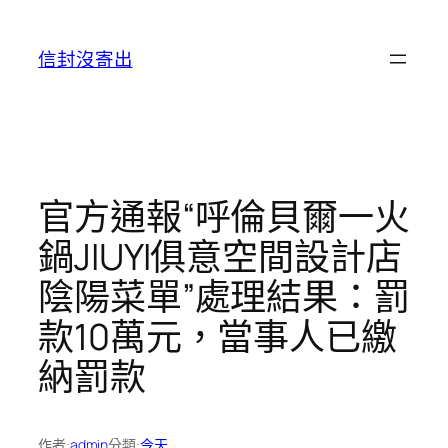
跳
至
信封沒寄出
主
要
內
容
官方通報“呼倫貝爾一火
鍋JIUYI俱意空間設計店
陰陽菜單”處理結果：罰
款10萬元，當事人已繳
納罰款
作者:
admin
分類:
今天