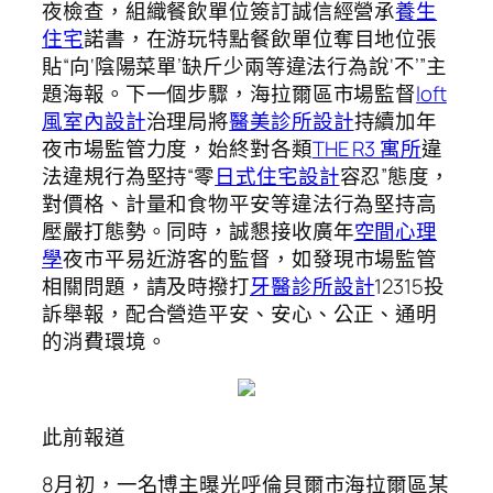
夜檢查，組織餐飲單位簽訂誠信經營承
養生
住宅
諾書，在游玩特點餐飲單位奪目地位張
貼“向‘陰陽菜單’缺斤少兩等違法行為說‘不’”主
題海報。下一個步驟，海拉爾區市場監督
loft
風室內設計
治理局將
醫美診所設計
持續加年
夜市場監管力度，始終對各類
THE R3 寓所
違
法違規行為堅持“零
日式住宅設計
容忍”態度，
對價格、計量和食物平安等違法行為堅持高
壓嚴打態勢。同時，誠懇接收廣年
空間心理
學
夜市平易近游客的監督，如發現市場監管
相關問題，請及時撥打
牙醫診所設計
12315投
訴舉報，配合營造平安、安心、公正、通明
的消費環境。
此前報道
8月初，一名博主曝光呼倫貝爾市海拉爾區某