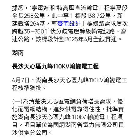
據悉，“寧電進湘”特高壓直流輸電工程寧夏段
全長258公里，此中寧Ⅰ標段138.7公里，新
建鐵塔264基，寧
豪宅設計
Ⅰ標線路需求屢次
跨越35—750千伏分歧電壓等級輸電線路、高
速公路，該標段計劃2025年4月全線貫通。
湖南
長沙天心區九峰110KV輸變電工程
4月7日，湖南長沙天心區九峰110KV輸變電工
程核準獲批。
(一)為清楚決天心區電網負荷增長需求，優
化配電網結構，進步供電靠得住性，批準實
施湖南長沙天心區九峰 110kV 輸變電工程項
目。項目單位為國網湖南省電力無限公司長
沙供電分公司。