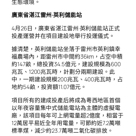
生態環境。
廣東省湛江雷州·英利儲能站
4月26日，廣東省湛江雷州·英利儲能站正式
投產運營并在項目建設地舉行投運儀式。
據清楚，英利儲能站坐落于雷州市英利鎮幸
福農場內，距雷州市中間約36km，占空中積
約147畝，總投資34.5億元，建設規模為600
兆瓦、1200兆瓦時，計劃分兩期建設。此
中，一期建設規模200兆瓦、400兆瓦時，占
地約54畝，投資額11.07億元。
項目所有的建成投產后將成為粵西地區首個
以年夜容量集中式儲能電站為主體的虛擬電
廠，該項目每年可上網電量超2億度，相當于
12萬居平易近全年用電量，可節約近7.2萬噸
標準煤，減少約23.7萬噸二氧化碳排放。