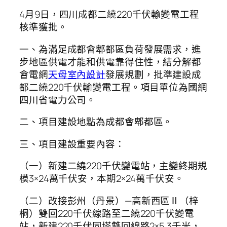
4月9日，四川成都二繞220千伏輸變電工程
核準獲批。
一、為滿足成都會郫都區負荷發展需求，進
步地區供電才能和供電靠得住性，結分解都
會電網
天母室內設計
發展規劃，批準建設成
都二繞220千伏輸變電工程。項目單位為國網
四川省電力公司。
二、項目建設地點為成都會郫都區。
三、項目建設重要內容：
（一）新建二繞220千伏變電站，主變終期規
模3×24萬千伏安，本期2×24萬千伏安。
（二）改接彭州（丹景）—高新西區Ⅱ（梓
桐）雙回220千伏線路至二繞220千伏變電
站，新建220千伏同塔雙回線路2×5.3千米，