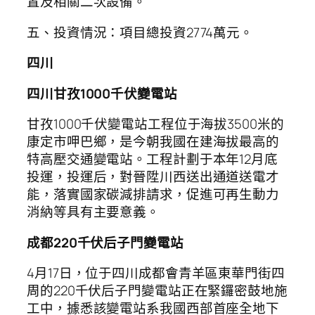
置及相關二次設備。
五、投資情況：項目總投資2774萬元。
四川
四川甘孜1000千伏變電站
甘孜1000千伏變電站工程位于海拔3500米的
康定市呷巴鄉，是今朝我國在建海拔最高的
特高壓交通變電站。工程計劃于本年12月底
投運，投運后，對晉陞川西送出通道送電才
能，落實國家碳減排請求，促進可再生動力
消納等具有主要意義。
成都220千伏后子門變電站
4月17日，位于四川成都會青羊區東華門街四
周的220千伏后子門變電站正在緊鑼密鼓地施
工中，據悉該變電站系我國西部首座全地下