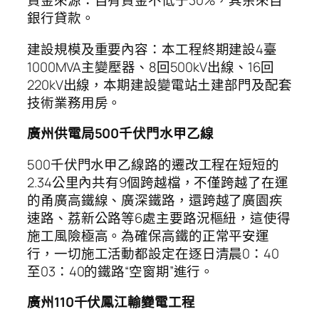
資金來源：自有資金不低于30%，其余來自
銀行貸款。
建設規模及重要內容：本工程終期建設4臺
1000MVA主變壓器、8回500kV出線、16回
220kV出線，本期建設變電站土建部門及配套
技術業務用房。
廣州供電局500千伏門水甲乙線
500千伏門水甲乙線路的遷改工程在短短的
2.34公里內共有9個跨越檔，不僅跨越了在運
的甬廣高鐵線、廣深鐵路，還跨越了廣園疾
速路、荔新公路等6處主要路況樞紐，這使得
施工風險極高。為確保高鐵的正常平安運
行，一切施工活動都設定在逐日清晨0：40
至03：40的鐵路“空窗期”進行。
廣州110千伏鳳江輸變電工程