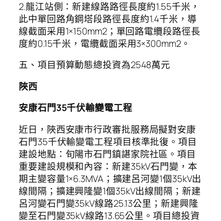
2.龍江站側：新建線路路徑長度約1.55千米，
此中單回路角鋼塔段路徑長度約1.4千米，導
線截面采用1×150mm2；單回路電纜段路徑長
度約0.15千米，電纜截面采用3×300mm2。
五、項目預算動態總投資為2548萬元
陜西
安康石門35千伏輸變電工程
近日，陜西安康市行政審批服務局擬對安康
石門35千伏輸變電工程項目核準批復。項目
建設地點：旬陽市石門鎮諶家院社區。項目
重要建設規模和內容：新建35kV石門變，本
期主變容量1×6.3MVA；擴建呂河變1個35kV出
線間隔；擴建興隆變1個35kV出線間隔；新建
呂河變石門變35kV線路25.13公里；新建興隆
變至石門變35kV線路13.65公里。項目總投資