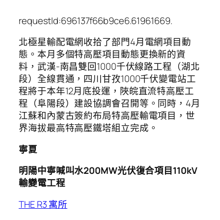
requestId:696137f66b9ce6.61961669.
北極星輸配電網收拾了部門4月電網項目動
態。本月多個特高壓項目動態更換新的資
料，武漢-南昌雙回1000千伏線路工程（湖北
段）全線貫通，四川甘孜1000千伏變電站工
程將于本年12月底投運，陜皖直流特高壓工
程（阜陽段）建設協調會召開等。同時，4月
江蘇和內蒙古簽約布局特高壓輸電項目，世
界海拔最高特高壓鐵塔組立完成。
寧夏
明陽中寧喊叫水200MW光伏復合項目110kV
輸變電工程
THE R3 寓所