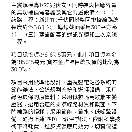
主變規模為1×20兆伏安，同時裝設相應容量
的無功補償電容器及其它附屬設備。（二）
線路工程：新建110千伏同塔雙回排擠線路總
長度約2×5.6千米，導線截面采用300平方毫
米。（三）建設配套的通訊光纜和二次系統
工程。
項目總投資為6187.15萬元，此中項目資本金
為1856.15萬元,資本金占項目總投資的比例為
30.0%。
項目采用標準化設計，重視變電站各系統的
節能辦法，公道規劃系統和選擇設備；采用
綠色環保的原資料；采用低損耗高效能主變
壓器；選用合適的排擠線路材質和截面，下
降線路的損耗；采用節能、節水、低噪聲設
備。通過上述“四節一環保”辦法，依附科學技
術下降耗費，進步資源應用效力，切實保護