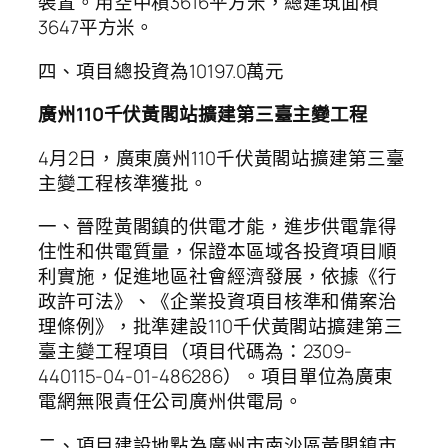
裝置。用空中積3616平方米，總建筑面積
3647平方米。
四、項目總投資為10197.0萬元
廣州110千伏黃閣站擴建第三臺主變工程
4月2日，廣東廣州110千伏黃閣站擴建第三臺
主變工程核準獲批。
一、晉陞黃閣鎮的供電才能，進步供電靠得
住性和供電質量，保證本區域各投資項目順
利實施，促進地區社會經濟發展，依據《行
政許可法》、《企業投資項目核準和備案治
理條例》，批準建設110千伏黃閣站擴建第三
臺主變工程項目（項目代碼為：2309-
440115-04-01-486286）。項目單位為廣東
電網無限責任公司廣州供電局。
二、項目建設地點為廣州市南沙區黃閣鎮市