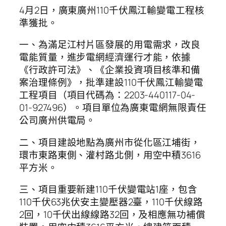
4月2日，廣東廣州110千伏鳳江輸變電工程核
準獲批。
一、為滿足江村片區發展的用電需求，改良
電能質量，進步電網經濟運行才能，依據
《行政許可法》、《企業投資項目核準和備
案治理條例》，批準建設110千伏鳳江輸變電
工程項目（項目代碼為：2203-440117-04-
01-927496）。項目單位為廣東電網無限責任
公司廣州供電局。
二、項目建設地點為廣州市從化區江埔街，
環市東路東側、灌村路北側，用空中積3616
平方米。
三、項目重要新建110千伏變電站1座，包含
110千伏63兆伏安主變壓器2臺，110千伏線路
2回，10千伏出線線路32回，及相應無功補償