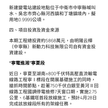
新建變電站建設地點位于中衛市中寧縣喊叫
水、吳忠市齊心縣河西鎮和丁塘鎮境內，擬
用地0.9999公頃。
四、項目投資及資金來源
本期工程總投資約5868萬元，由明陽云樺
（中寧縣）新動力科技無限公司自有資金投
資建設。
“寧電進湘”寧夏段
近日，寧夏至湖南±800千伏特高壓直流輸電
線路工程寧Ⅰ標段在開展基礎施工的同時，
搶抓時間節點，趁著750千伏白銀至黃河Ⅱ回
線路工程國調停電檢修7天窗口期，實施2.75
公里、6基鐵塔首段放線施工，預計4月28日
完成該放線段所有的架線任務。