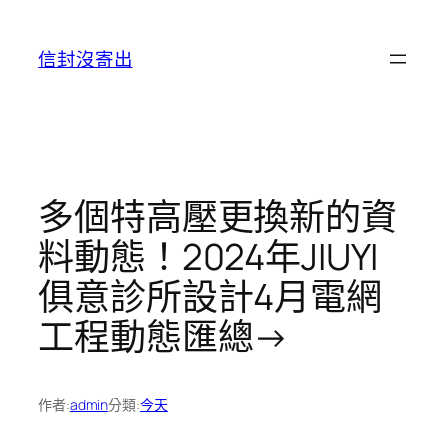
跳
至
信封沒寄出
主
要
內
容
多個特高壓更換新的資
料動態！2024年JIUYI
俱意診所設計4月電網
工程動態匯總→
作者:
admin
分類:
今天