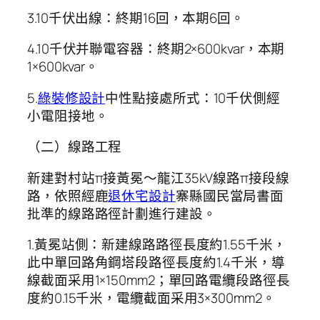
3.10千伏出線：終期16回，本期6回。
4.10千伏并聯電容器：終期2×600kvar，本期
1×600kvar。
5.
綠裝修設計
中性點接處所式：10千伏側經
小電阻接地。
（二）線路工程
新建對村站π接黃冕～龍江35kV線路π接段線
路，依照經鹿
退休宅設計
寨縣國民當局書面
批準的線路路徑計劃進行建設。
1.黃冕站側：新建線路路徑長度約1.55千米，
此中單回路角鋼塔段路徑長度約1.4千米，導
線截面采用1×150mm2；單回路電纜段路徑長
度約0.15千米，電纜截面采用3×300mm2。