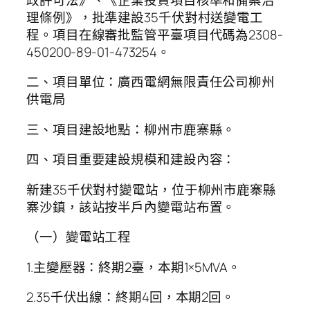
理條例》，批準建設35千伏對村送變電工
程。項目在線審批監管平臺項目代碼為2308-
450200-89-01-473254。
二、項目單位：廣西電網無限責任公司柳州
供電局
三、項目建設地點：柳州市鹿寨縣。
四、項目重要建設規模和建設內容：
新建35千伏對村變電站，位于柳州市鹿寨縣
寨沙鎮，該站按半戶內變電站布置。
（一）變電站工程
1.主變壓器：終期2臺，本期1×5MVA。
2.35千伏出線：終期4回，本期2回。