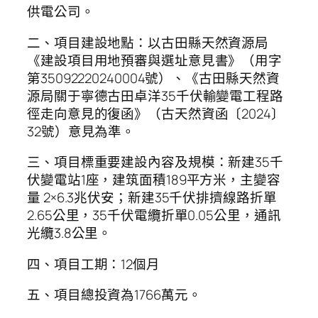
供電公司。
二、項目建設地點：以古田縣天然資源局
《建設項目用地預審與選址意見書》（用字
第35092220240004號）、《古田縣天然資
源局關于寧德古田卓洋35千伏輸變電工程路
徑走向意見的復函》（古天然資函〔2024〕
32號）意見為準。
三、項目標重要建設內容及規模：新建35千
伏變電站1座，建筑面積189平方米，主變容
量 2×6.3兆伏安；新建35千伏排擠線路折單
2.65公里，35千伏電纜折單0.05公里，通訊
光纜3.8公里。
四、項目工期：12個月
五、項目總投資為1766萬元。