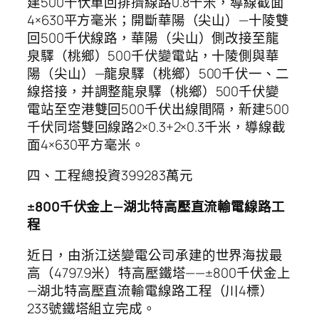
建500千伏單回排擠線路0.8千米，導線截面
4×630平方毫米；開斷華陽（尖山）—十陵雙
回500千伏線路，華陽（尖山）側改接至龍
泉驛（桃鄉）500千伏變電站，十陵側與華
陽（尖山）—龍泉驛（桃鄉）500千伏一、二
線搭接，并調整龍泉驛（桃鄉）500千伏變
電站至空港雙回500千伏出線間隔，新建500
千伏同塔雙回線路2×0.3+2×0.3千米，導線截
面4×630平方毫米。
四、工程總投資399283萬元
±800千伏金上—湖北特高壓直流輸電線路工
程
近日，由浙江送變電公司承建的世界海拔最
高（4797.9米）特高壓鐵塔——±800千伏金上
—湖北特高壓直流輸電線路工程（川4標）
233號鐵塔組立完成。