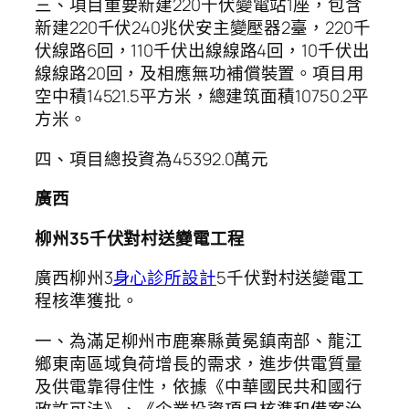
三、項目重要新建220千伏變電站1座，包含
新建220千伏240兆伏安主變壓器2臺，220千
伏線路6回，110千伏出線線路4回，10千伏出
線線路20回，及相應無功補償裝置。項目用
空中積14521.5平方米，總建筑面積10750.2平
方米。
四、項目總投資為45392.0萬元
廣西
柳州35千伏對村送變電工程
廣西柳州3
身心診所設計
5千伏對村送變電工
程核準獲批。
一、為滿足柳州市鹿寨縣黃冕鎮南部、龍江
鄉東南區域負荷增長的需求，進步供電質量
及供電靠得住性，依據《中華國民共和國行
政許可法》、《企業投資項目核準和備案治