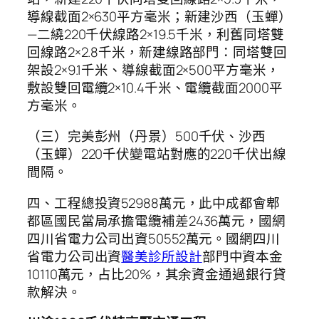
導線截面2×630平方毫米；新建沙西（玉蟬）
—二繞220千伏線路2×19.5千米，利舊同塔雙
回線路2×2.8千米，新建線路部門：同塔雙回
架設2×9.1千米、導線截面2×500平方毫米，
敷設雙回電纜2×10.4千米、電纜截面2000平
方毫米。
（三）完美彭州（丹景）500千伏、沙西
（玉蟬）220千伏變電站對應的220千伏出線
間隔。
四、工程總投資52988萬元，此中成都會郫
都區國民當局承擔電纜補差2436萬元，國網
四川省電力公司出資50552萬元。國網四川
省電力公司出資
醫美診所設計
部門中資本金
10110萬元，占比20%，其余資金通過銀行貸
款解決。