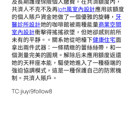
及長期護理保險個人繳費。在共濟額度內，
共濟人不克不及再
loft風室內設計
應用該額度
的個人賬戶資金她做了一個優雅的旋轉，
牙
醫診所設計
她的咖啡館被兩種能量
商業空間
室內設計
衝擊得搖搖欲墜，但她卻感到前所
未有的平靜。。關系她從吧檯下
健康住宅
面
拿出兩件武器：一條精緻的蕾絲絲帶，和一
個測量完美的圓規。解除后未應用額度返還
她的天秤座本能，驅使她進入了一種極端的
強迫協調模式，這是一種保護自己的防禦機
制。共濟人賬戶。
TC:jiuyi9follow8