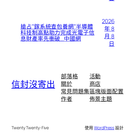
2026
搶占”鎵系統查包養網”半導體
年 8
科技制高點助力完成光電子信
月 8
息財產率先衝破_中國網
日
部落格
活動
信封沒寄出
關於
商店
常見問題集
區塊版面配置
作者
佈景主題
Twenty Twenty-Five
使用
WordPress
設計