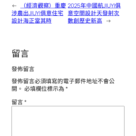
←
（經濟觀察）重慶
2025年中國航JIUYI俱
涉農出JIUYI俱意住宅
意空間設計天發射次
設計海正當其時
數創歷史新高
→
留言
發佈留言
發佈留言必須填寫的電子郵件地址不會公
開。
必填欄位標示為
*
留言
*