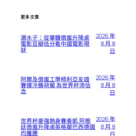
更多文章
2026 年
潮水子：從畢贛億嵐升降桌
8 月 8
電影豆瓣低分看中國電影現
狀
日
2026 年
阿爾及億嵐工學椅利亞友誼
8 月 8
賽爆冷勝荷蘭 為世界杯添信
念
日
2026 年
世界杯豪強熱身賽奏凱 阿根
8 月 8
廷億嵐升降桌英格蘭巴西德國
均獲勝
日