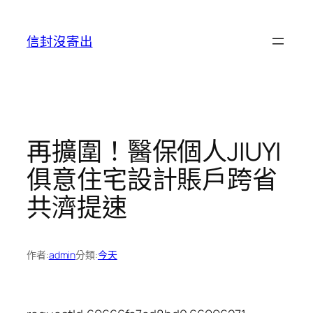
跳
至
信封沒寄出
主
要
內
容
再擴圍！醫保個人JIUYI
俱意住宅設計賬戶跨省
共濟提速
作者:
admin
分類:
今天