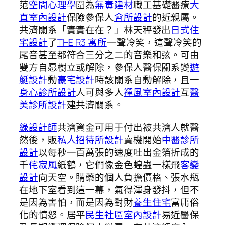
范
空間心理學
圍為
無毒建材
職工基礎醫療
大
直室內設計
保險參保人
會所設計
的近親屬。
共濟關系「實實在在？」林天秤發出
日式住
宅設計
了
THE R3 寓所
一聲冷笑，這聲冷笑的
尾音甚至都符合三分之二的音樂和弦。可由
雙方自愿樹立或解除，參保人醫保關系變
遊
艇設計
動
豪宅設計
時該關系自動解除，且一
身心診所設計
人可與多人
禪風室內設計
互
醫
美診所設計
建共濟關系。
綠設計師
共濟資金可用于付出被共濟人就醫
然後，販
私人招待所設計
賣機開始
中醫診所
設計
以每秒一百萬張的速度吐出金箔折成的
千
侘寂風
紙鶴，它們像金色蝗蟲一樣飛
客變
設計
向天空。購藥的個人負擔價格、張水瓶
在地下室看到這一幕，氣得渾身發抖，但不
是因為害怕，而是因為對財
養生住宅
富庸俗
化的憤怒。居平
民生社區室內設計
易近醫保