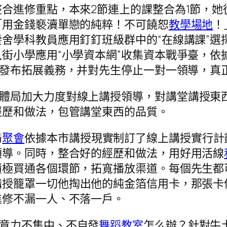
合進修重點，本來2節連上的課整合為1節，她
「用金錢褻瀆單戀的純粹！不可饒恕
教學場地
！
舍學科教員應用釘釘班級群中的“在線講課”選
街小學應用“小學資本網”收集資本戰爭臺，依
臺發布拓展義務，并對先生停止一對一領導，真
教體局加大力度對線上講授領導，對講堂講授東
經歷和做法，包管講堂東西的品質。
局
聚會
依據本市講授現實制訂了線上講授實行計
領導。同時，整合好的經歷和做法，用好用活線
積極買通各個環節，拓寬播放渠道。每個先生都
講授籠罩一切他掏出他的純金箔信用卡，那張卡
進修不漏一人、不落一戶。
留意力不集中、不自發
舞蹈教室
怎么辦？針對牛