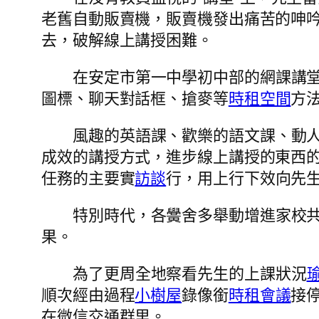
老舊自動販賣機，販賣機發出痛苦的呻
去，破解線上講授困難。
在安定市第一中學初中部的網課講
圖標、聊天對話框、搶麥等
時租空間
方
風趣的英語課、歡樂的語文課、動人
成效的講授方式，進步線上講授的東西
任務的主要實
訪談
行，用上行下效向先
特別時代，各黌舍多舉動增進家校
果。
為了更周全地察看先生的上課狀況
順次經由過程
小樹屋
錄像銜
時租會議
接
在微信交通群里。