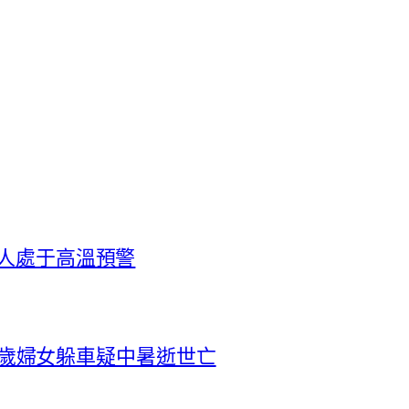
億人處于高溫預警
0多歲婦女躲車疑中暑逝世亡