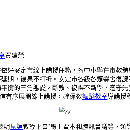
享
賈建榮
在做好安定市線上講授任務，各中小學在市教體
不延期，後果不打折。安定市各級各類黌舍復課
場平衡的三角戀愛。斷教、復課不斷學，遵守先
迷信有序展開線上講授，確保教
舞蹈教室
導講授
聰明
見證
教導平臺”線上資本和騰訊會議等，領