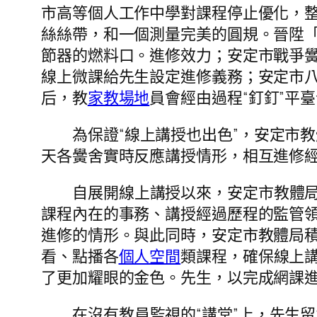
市高等個人工作中學對課程停止優化，整
絲絲帶，和一個測量完美的圓規。晉陞
節器的燃料口。進修效力；安定市戰爭黌
線上微課給先生設定進修義務；安定市八
后，教
家教場地
員會經由過程“釘釘”平
為保證“線上講授也出色”，安定市
天各黌舍實時反應講授情形，相互進修
自展開線上講授以來，安定市教體
課程內在的事務、講授經過歷程的監管
進修的情形。與此同時，安定市教體局
看、點播各
個人空間
類課程，確保線上
了更加耀眼的金色。先生，以完成網課
在沒有教員監視的“講堂”上，先生