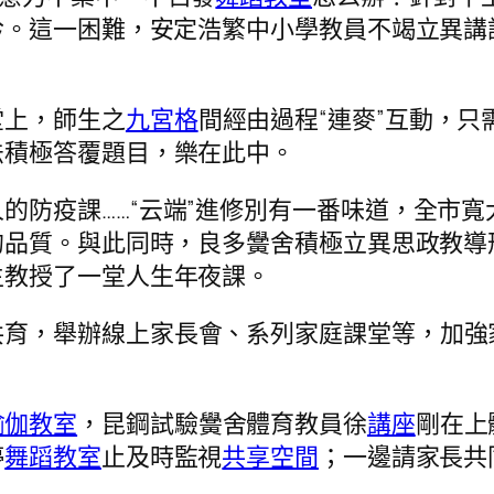
吟。這一困難，安定浩繁中小學教員不竭立異講
堂上，師生之
九宮格
間經由過程“連麥”互動，
法積極答覆題目，樂在此中。
的防疫課……“云端”進修別有一番味道，全市
的品質。與此同時，良多黌舍積極立異思政教導
生教授了一堂人生年夜課。
共育，舉辦線上家長會、系列家庭課堂等，加強
瑜伽教室
，昆鋼試驗黌舍體育教員徐
講座
剛在上
停
舞蹈教室
止及時監視
共享空間
；一邊請家長共