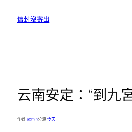
跳
至
信封沒寄出
主
要
內
容
云南安定：“到九
作者:
admin
分類:
今天