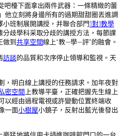
從吧檯下面拿出兩件武器：一條精緻的蕾
」他立刻將身邊所有的過期甜甜圈丟進調
擇小班制展開講授，并聯合部門
1對1教學
據分歧學科采取分歧的講授方法，每節課
正做到
共享空間
線上“教—學—評”的融會。
西
訪談
的品質和次序停止領導和監視。天
劃，明白線上講授的任務請求。加年夜對
私密空間
上教導平臺，正確把握先生線上
可以經由過程電視或許變動位置終端收
像一面
小樹屋
小鏡子，反射出藍光後發出
土豪猛地將信用卡插進咖啡館門口的一台