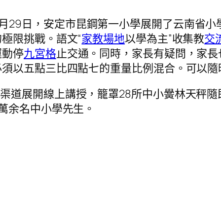
9月29日，安定市昆鋼第一小學展開了云南省
極限挑戰。語文“
家教場地
以學為主”收集教
交
運動停
九宮格
止交通。同時，家長有疑問，家長
必須以五點三比四點七的重量比例混合。可以隨
種渠道展開線上講授，籠罩28所中小黌林天秤
萬余名中小學先生。