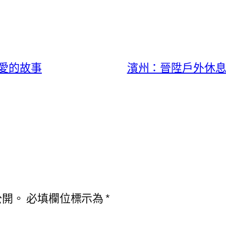
愛的故事
濱州：晉陞戶外休息
公開。
必填欄位標示為
*