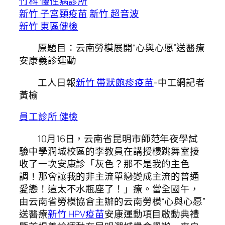
竹科 慢性病診所
新竹 子宮頸疫苗
新竹 超音波
新竹 東區健檢
原題目：云南勞模展開“心與心愿”送醫療
安康義診運動
工人日報
新竹 帶狀皰疹疫苗
-中工網記者
黃榆
員工診所 健檢
10月16日，云南省昆明市師范年夜學試
驗中學潤城校區的李教員在講授樓跳舞室接
收了一次安康診「灰色？那不是我的主色
調！那會讓我的非主流單戀變成主流的普通
愛戀！這太不水瓶座了！」療。當全國午，
由云南省勞模協會主辦的云南勞模“心與心愿”
送醫療
新竹 HPV疫苗
安康運動項目啟動典禮