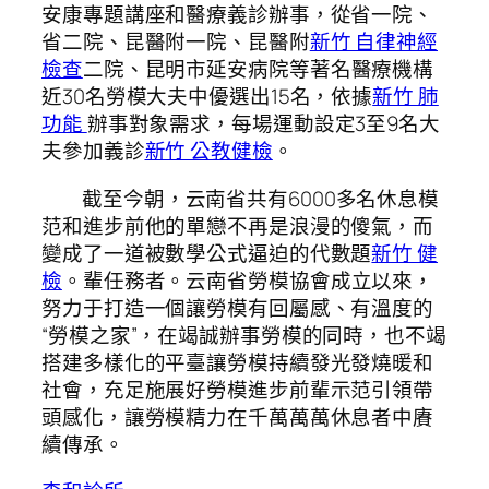
安康專題講座和醫療義診辦事，從省一院、
省二院、昆醫附一院、昆醫附
新竹 自律神經
檢查
二院、昆明市延安病院等著名醫療機構
近30名勞模大夫中優選出15名，依據
新竹 肺
功能
辦事對象需求，每場運動設定3至9名大
夫參加義診
新竹 公教健檢
。
截至今朝，云南省共有6000多名休息模
范和進步前他的單戀不再是浪漫的傻氣，而
變成了一道被數學公式逼迫的代數題
新竹 健
檢
。輩任務者。云南省勞模協會成立以來，
努力于打造一個讓勞模有回屬感、有溫度的
“勞模之家”，在竭誠辦事勞模的同時，也不竭
搭建多樣化的平臺讓勞模持續發光發燒暖和
社會，充足施展好勞模進步前輩示范引領帶
頭感化，讓勞模精力在千萬萬萬休息者中賡
續傳承。