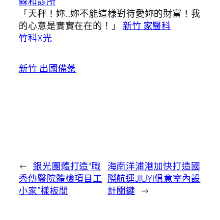
森和診所
「天秤！妳…妳不能這樣對待愛妳的財富！我
的心意是實實在在的！」
新竹 家醫科
竹科X光
新竹 出國備藥
←
銀光團體打造“職
海南洋浦港加快打造國
秀傳醫院體檢項目工
際航運JIUYI俱意室內設
小家”樣板間
計關鍵
→