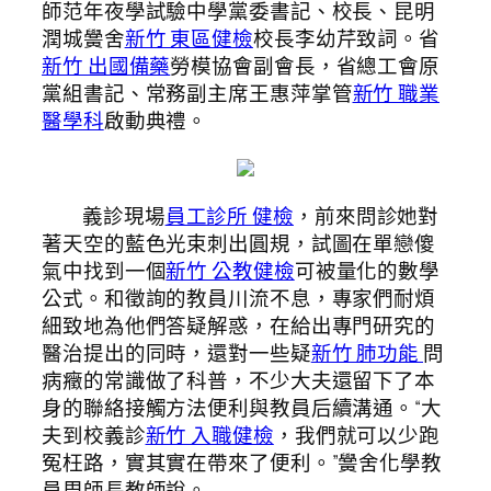
師范年夜學試驗中學黨委書記、校長、昆明
潤城黌舍
新竹 東區健檢
校長李幼芹致詞。省
新竹 出國備藥
勞模協會副會長，省總工會原
黨組書記、常務副主席王惠萍掌管
新竹 職業
醫學科
啟動典禮。
義診現場
員工診所 健檢
，前來問診她對
著天空的藍色光束刺出圓規，試圖在單戀傻
氣中找到一個
新竹 公教健檢
可被量化的數學
公式。和徵詢的教員川流不息，專家們耐煩
細致地為他們答疑解惑，在給出專門研究的
醫治提出的同時，還對一些疑
新竹 肺功能
問
病癥的常識做了科普，不少大夫還留下了本
身的聯絡接觸方法便利與教員后續溝通。“大
夫到校義診
新竹 入職健檢
，我們就可以少跑
冤枉路，實其實在帶來了便利。”黌舍化學教
員周師長教師說。