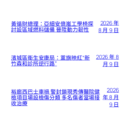
2026 年
黃循財總理：亞細安億嵐工學椅探
討設區域燃料儲備 晉陞動力韌性
8 月 9 日
2026 年 8
濱城區衛生安康局：黨旗映紅“新
竹森和診所逆行路”
月 9 日
2026
裕廊西巴士車禍 警封鎖現秀傳醫院健
年 8 月
檢項目場設檢傷分類 多名傷者當場接
收治療
9 日