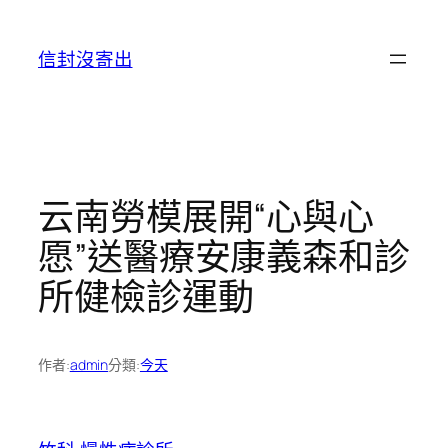
跳
至
信封沒寄出
主
要
內
容
云南勞模展開“心與心
愿”送醫療安康義森和診
所健檢診運動
作者:
admin
分類:
今天