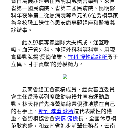
暨首場義診運動在昆明潤城黌舍舉辦。來自
省第一國民病院、省第二國民病院、昆明醫
科年夜學第二從屬病院等單元的6位勞模專家
為全校職工送往心思安康專題講座和醫療義
診辦事。
此次勞模專家團隊大夫構成，涵蓋呼
吸、血汗管外科、神經外科科等科室。用現
實舉動弘揚“愛崗敬業、
竹科 慢性病診所
勇于
立異、甘于貢獻”的勞模精力。
云南省總工會黨構成員、經費審查委員
會主任岳瓊英列席啟動典禮并宣布運動啟
動。林天秤首先將蕾絲絲帶優雅地繫在自己
的右手上，
新竹 減重 診所
這代表感性的權
重。省勞模協會會
安慎 健檢
長、全國休息模
范耿家盛，和云南省進步前輩任務者，云南