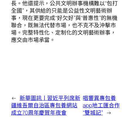
長。他還提示，公共文明辦事機構難以“包打
全國”，其供給的只能是公益性文明藝術辦
事，現在更要完成“好欠好”與“普惠性”的無機
聯合，既無法代替市場，也不克不及沖擊市
場。完整特性化、定制化的文明藝術辦事，
應交由市場承當。
←
新華圖訊丨習近平列席新
唱響異專包養
疆維吾爾自治區專包養網站
app地工匯合作
成立70周年慶賀年夜會
“雙城記”
→