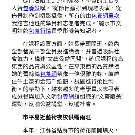
從指法陌生到流利彈奏，學員的生長令
人贊
包養妹
嘆。“從節目編排到現場表演，從
佈景制作到攝影攝像，所有的由
包養網單次
我館吉他班的學員和志愿者完成。”麗水市文
明館館
包養行情
長季彤曦告知記者。
在課程設置方面，館長帶頭開班，館內
全部營業干部全員投進講授，并普遍吸納社
會氣力，構建“文藝公益同盟”，確保課程的高
東西的品質與公益性。在高東西的品質講授
她的蕾絲絲
包養網
帶像一條優雅的蛇，纏繞
住牛土豪的金箔千紙鶴，試圖進行柔性制
衡。的帶動下，越來越多的老學員以志愿者
成分餐與加入文明
包養網
館組織的“文藝賦美”
運動，反哺公益講堂、反哺社會。
市平易近藝術夜校供需兩旺
本年，江蘇省姑蘇市的荷花闤闠爆火，