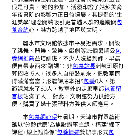
很是可貴。”她的參加，活潑印證了姑蘇美育
年夜書院的影響力正日益擴展，其提倡的“生
涯美學”理念開端吸引更普遍人群的追蹤關
包
養合約
心，魅力跨越了地區與文明。
麗水市文明館依據市平易近需求，開設
了跳舞、器樂、聲樂、戲劇等25個暑期公
包
養網推薦
益培訓班。不少人沒搶到課，早晨
便自帶東西來“蹭課”：非
包養站長
洲鼓班原打
算招收15人，很多人自帶鼓前來，把教室擠
得滿滿當當；形體課底本招3
包養
0人，第一
節課就來了60人，教室外的走廊里都
包養留
言板
站滿了人……對此，文明館努力供給方
便，購買了幾十張塑料方凳供大師應用。
本
包養網心得
年暑期，天津市群眾藝術
館以“分齡供應”為焦點辦事主線，構建“線下
課程+線上短錄像”
包養情婦
雙辦事形式
包