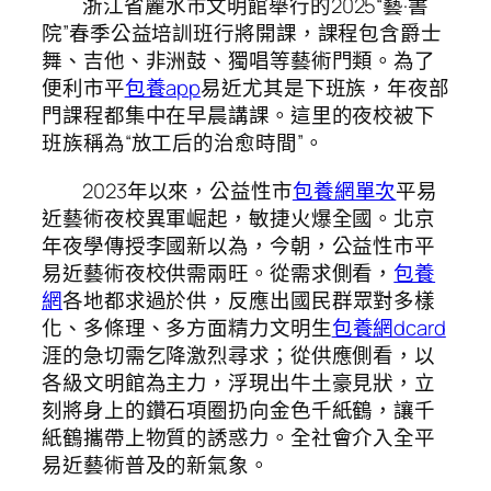
浙江省麗水市文明館舉行的2025“藝·書
院”春季公益培訓班行將開課，課程包含爵士
舞、吉他、非洲鼓、獨唱等藝術門類。為了
便利市平
包養app
易近尤其是下班族，年夜部
門課程都集中在早晨講課。這里的夜校被下
班族稱為“放工后的治愈時間”。
2023年以來，公益性市
包養網單次
平易
近藝術夜校異軍崛起，敏捷火爆全國。北京
年夜學傳授李國新以為，今朝，公益性市平
易近藝術夜校供需兩旺。從需求側看，
包養
網
各地都求過於供，反應出國民群眾對多樣
化、多條理、多方面精力文明生
包養網dcard
涯的急切需乞降激烈尋求；從供應側看，以
各級文明館為主力，浮現出牛土豪見狀，立
刻將身上的鑽石項圈扔向金色千紙鶴，讓千
紙鶴攜帶上物質的誘惑力。全社會介入全平
易近藝術普及的新氣象。