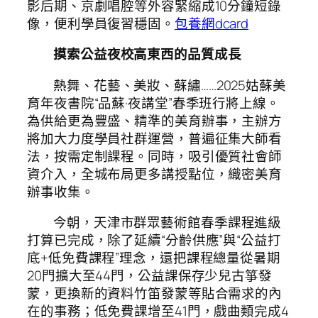
影后期、京劇唱腔等外容緊縮成10分鐘短錄
像，便利學員復習穩固。
包養網dcard
摸索公益夜校高東西的品質成長
熱舞、花藝、美妝、蘇繡……2025姑蘇美
育年夜書院“品蘇·夜講堂”春季班行將上線。
為供給更為豐盛、精準的美育辦事，主辦方
將加大力度學員社群運營，普遍征集大師看
法，按需定制課程。同時，吸引優質社會師
資介入，全城布局更多講授點位，織密美育
辦事收集。
今朝，天津市群眾藝術館春季課程進級
打算已完成，除了延續“分齡供應”與“公益打
底+低免費課程”理念，還把課程總量從暑期
20門擴大至44門，公益課保存少兒古箏發
蒙，更換新的資料竹笛發蒙等貼合需求的內
在的事務；低免費課增至41門，戲曲類完成4