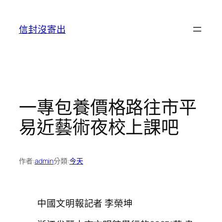
跳
至
信封沒寄出
主
要
內
容
一專包養價格路往市平
易近藝術夜校上課吧
作者:
admin
分類:
今天
中國文明報記者 李榮坤