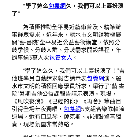
“學了這么
包養網
久，我們可以上臺扮演
了”
為積極推動全平易近藝術普及、精準辦
事群眾需求，近年來，麗水市文明館積極展
開“藝·書院”全平易近公益藝術講堂，依照分
歧季候、分歧人群、分歧需求開設課程，年
辦事逾3萬人次
包養女人
。
“學了這么久，我們可以上臺扮演了！”吉
他班學員自動請求報告請示表
包養網
演。麗
水市文明館積極回應學員訴求，舉行了“藝·書
院”暑期吉他公益課報告請示表演。現場，
《風吹麥浪》《已經的你》《再會》等曲目
引得全場年夜獨唱，
包養網
5支組合樂隊輪流
退場，還有口風琴、薩克斯、非洲鼓驚喜獨
奏，現場氛圍非常熱絡。