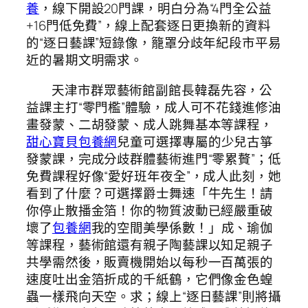
養
，線下開設20門課，明白分為“4門全公益
+16門低免費”，線上配套逐日更換新的資料
的“逐日藝課”短錄像，籠罩分歧年紀段市平易
近的暑期文明需求。
天津市群眾藝術館副館長韓磊先容，公
益課主打“零門檻”體驗，成人可不花錢進修油
畫發蒙、二胡發蒙、成人跳舞基本等課程，
甜心寶貝包養網
兒童可選擇專屬的少兒古箏
發蒙課，完成分歧群體藝術進門“零累贅”；低
免費課程好像“愛好班年夜全”，成人此刻，她
看到了什麼？可選擇爵士舞速「牛先生！請
你停止散播金箔！你的物質波動已經嚴重破
壞了
包養網
我的空間美學係數！」成、瑜伽
等課程，藝術館還有親子陶藝課以知足親子
共學需然後，販賣機開始以每秒一百萬張的
速度吐出金箔折成的千紙鶴，它們像金色蝗
蟲一樣飛向天空。求；線上“逐日藝課”則將攝