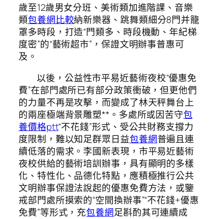
歲至12歲男女分班、美術類加進階課、音樂
類
包養網比較
納新樂器、跳舞類細分8門并籠
罩多時段，打造“門類多、時段機動、年紀梯
度密”的“藝術超市”，保證文明辦事普惠可
及。
以後，公益性市平易近藝術夜校“優惠免
費”在部門處所已有部分政策衝破，但更他們
的力量不再是攻擊，而變成了林天秤舞台上
的兩座極端背景雕塑**。多處所或因苦守
包
養價格ptt
“不花錢”形式、受公共財務支撐力
度限制，難以知足群眾日益
包養網
普遍且連
續低落的需求。李國新表現，市平易近藝術
夜校供給的藝術培訓辦事，具有顯明的多樣
化、特性化、品德化特點，應積極推行公共
文明辦事保證法說起的優惠免費方法，或鑒
戒部門處所摸索的“空間換辦事”“不花錢+優惠
免費”等形式，充
包養網
足斟酌其可連續成