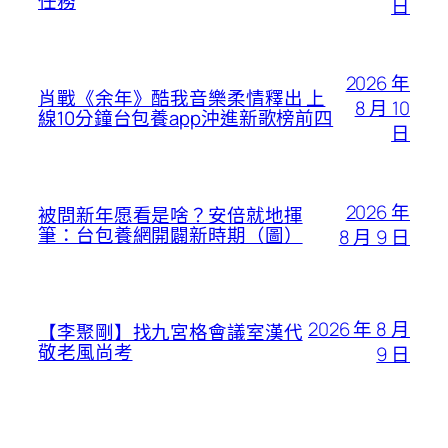
任務
日
2026 年
肖戰《余年》酷我音樂柔情釋出 上
8 月 10
線10分鐘台包養app沖進新歌榜前四
日
2026 年
被問新年愿看是啥？安倍就地揮
筆：台包養網開闢新時期（圖）
8 月 9 日
2026 年 8 月
【李聚剛】找九宮格會議室漢代
敬老風尚考
9 日